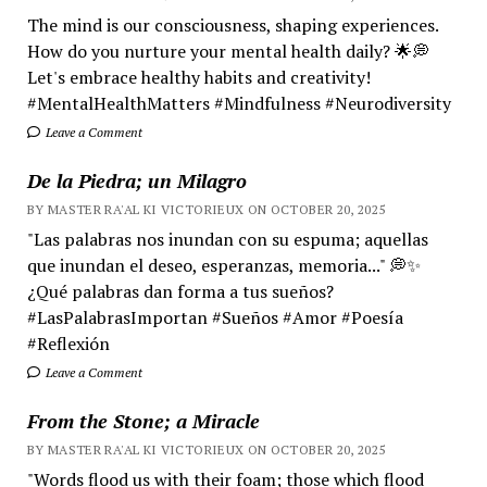
The mind is our consciousness, shaping experiences.
How do you nurture your mental health daily? 🌟💭
Let's embrace healthy habits and creativity!
#MentalHealthMatters #Mindfulness #Neurodiversity
Leave a Comment
De la Piedra; un Milagro
BY MASTER RA'AL KI VICTORIEUX ON OCTOBER 20, 2025
"Las palabras nos inundan con su espuma; aquellas
que inundan el deseo, esperanzas, memoria..." 💭✨
¿Qué palabras dan forma a tus sueños?
#LasPalabrasImportan #Sueños #Amor #Poesía
#Reflexión
Leave a Comment
From the Stone; a Miracle
BY MASTER RA'AL KI VICTORIEUX ON OCTOBER 20, 2025
"Words flood us with their foam; those which flood