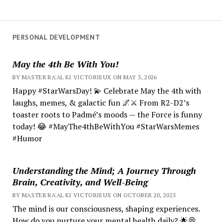
PERSONAL DEVELOPMENT
May the 4th Be With You!
BY MASTER RA'AL KI VICTORIEUX ON MAY 3, 2026
Happy #StarWarsDay! 💫 Celebrate May the 4th with
laughs, memes, & galactic fun 🌌⚔️ From R2-D2’s
toaster roots to Padmé’s moods — the Force is funny
today! 😂 #MayThe4thBeWithYou #StarWarsMemes
#Humor
Understanding the Mind; A Journey Through
Brain, Creativity, and Well-Being
BY MASTER RA'AL KI VICTORIEUX ON OCTOBER 20, 2025
The mind is our consciousness, shaping experiences.
How do you nurture your mental health daily? 🌟💭