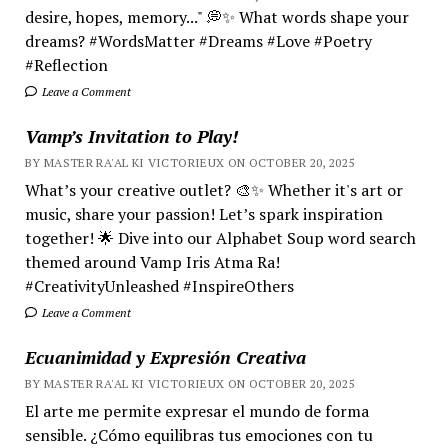
desire, hopes, memory..." 💭✨ What words shape your
dreams? #WordsMatter #Dreams #Love #Poetry
#Reflection
Leave a Comment
Vamp’s Invitation to Play!
BY MASTER RA'AL KI VICTORIEUX ON OCTOBER 20, 2025
What’s your creative outlet? 🎨✨ Whether it's art or
music, share your passion! Let’s spark inspiration
together! 🌟 Dive into our Alphabet Soup word search
themed around Vamp Iris Atma Ra!
#CreativityUnleashed #InspireOthers
Leave a Comment
Ecuanimidad y Expresión Creativa
BY MASTER RA'AL KI VICTORIEUX ON OCTOBER 20, 2025
El arte me permite expresar el mundo de forma
sensible. ¿Cómo equilibras tus emociones con tu