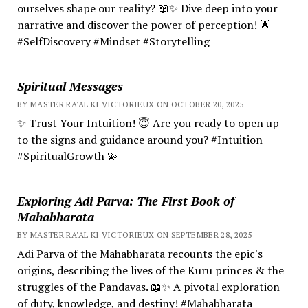
ourselves shape our reality? 📖✨ Dive deep into your
narrative and discover the power of perception! 🌟
#SelfDiscovery #Mindset #Storytelling
Spiritual Messages
BY MASTER RA'AL KI VICTORIEUX ON OCTOBER 20, 2025
✨ Trust Your Intuition! 😇 Are you ready to open up
to the signs and guidance around you? #Intuition
#SpiritualGrowth 💫
Exploring Adi Parva: The First Book of
Mahabharata
BY MASTER RA'AL KI VICTORIEUX ON SEPTEMBER 28, 2025
Adi Parva of the Mahabharata recounts the epic's
origins, describing the lives of the Kuru princes & the
struggles of the Pandavas. 📖✨ A pivotal exploration
of duty, knowledge, and destiny! #Mahabharata