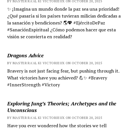
BY MASTER RA'AL KI VICTORIEUX ON OCTOBER 20, 2025
✨ ¡Imagina un mundo donde la paz sea una prioridad!
¿Qué pasaría si los países tuvieran milicias dedicadas a
la sanación y bendiciones? 🌎💖 #EjércitoDePaz
#SanaciónEspiritual ¿Cómo podemos hacer que esta
visión se convierta en realidad?
Dragons Advice
BY MASTER RA'AL KI VICTORIEUX ON OCTOBER 20, 2025
Bravery is not just facing fear, but pushing through it.
What victories have you achieved? 💪✨ #Bravery
#InnerStrength #Victory
Exploring Jung’s Theories; Archetypes and the
Unconscious
BY MASTER RA'AL KI VICTORIEUX ON OCTOBER 20, 2025
Have you ever wondered how the stories we tell