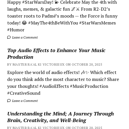
Happy #StarWarsDay! 💫 Celebrate May the 4th with
laughs, memes, & galactic fun 🌌⚔️ From R2-D2’s
toaster roots to Padmé’s moods — the Force is funny
today! 😂 #MayThe4thBeWithYou #StarWarsMemes
#Humor
Leave a Comment
Top Audio Effects to Enhance Your Music
Production
BY MASTER RA'AL KI VICTORIEUX ON OCTOBER 20, 2025
Explore the world of audio effects! 🎶✨ Which effect
do you think adds the most character to music? Share
your thoughts! #AudioEffects #MusicProduction
#CreativeSound
Leave a Comment
Understanding the Mind; A Journey Through
Brain, Creativity, and Well-Being
BY MASTER RA'AL KI VICTORIEUX ON OCTOBER 20, 2025