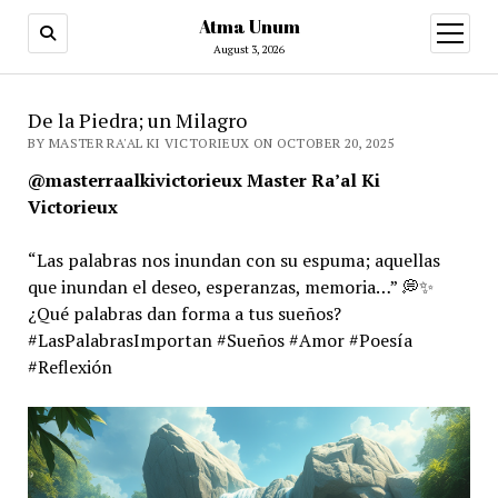
Atma Unum
open
menu
August 3, 2026
De la Piedra; un Milagro
BY MASTER RA'AL KI VICTORIEUX ON OCTOBER 20, 2025
@masterraalkivictorieux Master Ra’al Ki
Victorieux
“Las palabras nos inundan con su espuma; aquellas
que inundan el deseo, esperanzas, memoria…” 💭✨
¿Qué palabras dan forma a tus sueños?
#LasPalabrasImportan #Sueños #Amor #Poesía
#Reflexión