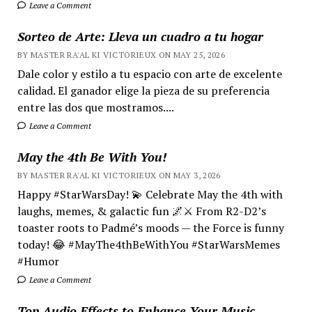
Leave a Comment
Sorteo de Arte: Lleva un cuadro a tu hogar
BY MASTER RA'AL KI VICTORIEUX ON MAY 25, 2026
Dale color y estilo a tu espacio con arte de excelente
calidad. El ganador elige la pieza de su preferencia
entre las dos que mostramos....
Leave a Comment
May the 4th Be With You!
BY MASTER RA'AL KI VICTORIEUX ON MAY 3, 2026
Happy #StarWarsDay! 💫 Celebrate May the 4th with
laughs, memes, & galactic fun 🌌⚔️ From R2-D2’s
toaster roots to Padmé’s moods — the Force is funny
today! 😂 #MayThe4thBeWithYou #StarWarsMemes
#Humor
Leave a Comment
Top Audio Effects to Enhance Your Music