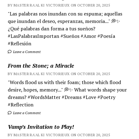
BY MASTER RA'AL KI VICTORIEUX ON OCTOBER 20, 2025
"Las palabras nos inundan con su espuma; aquellas
que inundan el deseo, esperanzas, memoria..." 💭✨
¿Qué palabras dan forma a tus sueños?
#LasPalabrasImportan #Sueños #Amor #Poesía
#Reflexión
Leave a Comment
From the Stone; a Miracle
BY MASTER RA'AL KI VICTORIEUX ON OCTOBER 20, 2025
"Words flood us with their foam; those which flood
desire, hopes, memory..." 💭✨ What words shape your
dreams? #WordsMatter #Dreams #Love #Poetry
#Reflection
Leave a Comment
Vamp’s Invitation to Play!
BY MASTER RA'AL KI VICTORIEUX ON OCTOBER 20, 2025