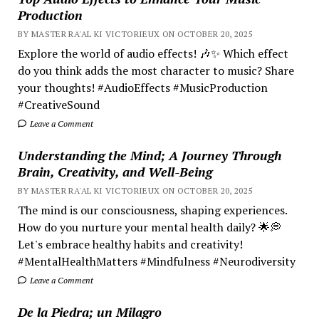
Production
BY MASTER RA'AL KI VICTORIEUX ON OCTOBER 20, 2025
Explore the world of audio effects! 🎶✨ Which effect
do you think adds the most character to music? Share
your thoughts! #AudioEffects #MusicProduction
#CreativeSound
Leave a Comment
Understanding the Mind; A Journey Through
Brain, Creativity, and Well-Being
BY MASTER RA'AL KI VICTORIEUX ON OCTOBER 20, 2025
The mind is our consciousness, shaping experiences.
How do you nurture your mental health daily? 🌟💭
Let's embrace healthy habits and creativity!
#MentalHealthMatters #Mindfulness #Neurodiversity
Leave a Comment
De la Piedra; un Milagro