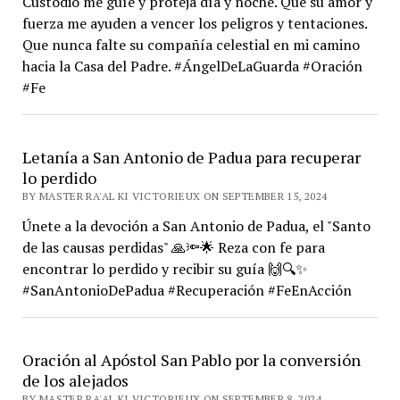
Custodio me guíe y proteja día y noche. Que su amor y
fuerza me ayuden a vencer los peligros y tentaciones.
Que nunca falte su compañía celestial en mi camino
hacia la Casa del Padre. #ÁngelDeLaGuarda #Oración
#Fe
Letanía a San Antonio de Padua para recuperar
lo perdido
BY MASTER RA'AL KI VICTORIEUX ON SEPTEMBER 15, 2024
Únete a la devoción a San Antonio de Padua, el "Santo
de las causas perdidas" 🙏🔦🌟 Reza con fe para
encontrar lo perdido y recibir su guía 🙌🔍✨
#SanAntonioDePadua #Recuperación #FeEnAcción
Oración al Apóstol San Pablo por la conversión
de los alejados
BY MASTER RA'AL KI VICTORIEUX ON SEPTEMBER 8, 2024