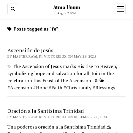
Atma Unum
open
menu
August 7, 2026
Posts tagged as “fe”
Ascensión de Jesús
BY MASTER RA'AL KI VICTORIEUX ON MAY 29, 2025
✨ The Ascension of Jesus marks His rise to Heaven,
symbolizing hope and salvation for all. Join in the
celebration this Feast of the Ascension! 🙏🌤️
#Ascension #Hope #Faith #Christianity #Blessings
Oración a la Santísima Trinidad
BY MASTER RA'AL KI VICTORIEUX ON DECEMBER 22, 2024
Una poderosa oración a la Santísima Trinidad 🙏