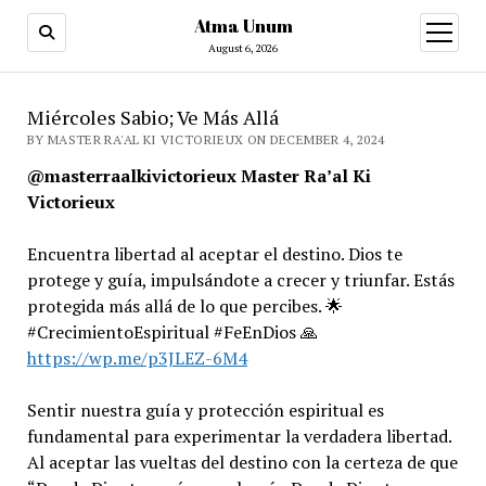
Atma Unum
open
menu
August 6, 2026
Miércoles Sabio; Ve Más Allá
BY MASTER RA'AL KI VICTORIEUX ON DECEMBER 4, 2024
@masterraalkivictorieux Master Ra’al Ki
Victorieux
Encuentra libertad al aceptar el destino. Dios te
protege y guía, impulsándote a crecer y triunfar. Estás
protegida más allá de lo que percibes. 🌟
#CrecimientoEspiritual #FeEnDios 🙏
https://wp.me/p3JLEZ-6M4
Sentir nuestra guía y protección espiritual es
fundamental para experimentar la verdadera libertad.
Al aceptar las vueltas del destino con la certeza de que