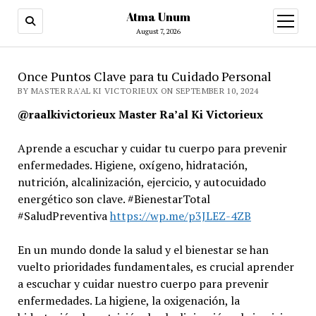
Atma Unum
open
menu
August 7, 2026
Once Puntos Clave para tu Cuidado Personal
BY MASTER RA'AL KI VICTORIEUX ON SEPTEMBER 10, 2024
@raalkivictorieux Master Ra’al Ki Victorieux
Aprende a escuchar y cuidar tu cuerpo para prevenir
enfermedades. Higiene, oxígeno, hidratación,
nutrición, alcalinización, ejercicio, y autocuidado
energético son clave. #BienestarTotal
#SaludPreventiva
https://wp.me/p3JLEZ-4ZB
En un mundo donde la salud y el bienestar se han
vuelto prioridades fundamentales, es crucial aprender
a escuchar y cuidar nuestro cuerpo para prevenir
enfermedades. La higiene, la oxigenación, la