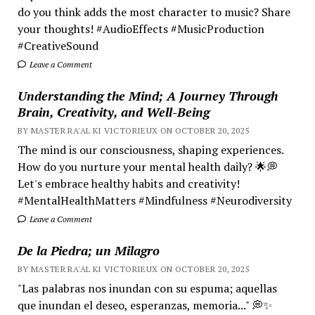
do you think adds the most character to music? Share
your thoughts! #AudioEffects #MusicProduction
#CreativeSound
Leave a Comment
Understanding the Mind; A Journey Through
Brain, Creativity, and Well-Being
BY MASTER RA'AL KI VICTORIEUX ON OCTOBER 20, 2025
The mind is our consciousness, shaping experiences.
How do you nurture your mental health daily? 🌟💭
Let's embrace healthy habits and creativity!
#MentalHealthMatters #Mindfulness #Neurodiversity
Leave a Comment
De la Piedra; un Milagro
BY MASTER RA'AL KI VICTORIEUX ON OCTOBER 20, 2025
"Las palabras nos inundan con su espuma; aquellas
que inundan el deseo, esperanzas, memoria..." 💭✨