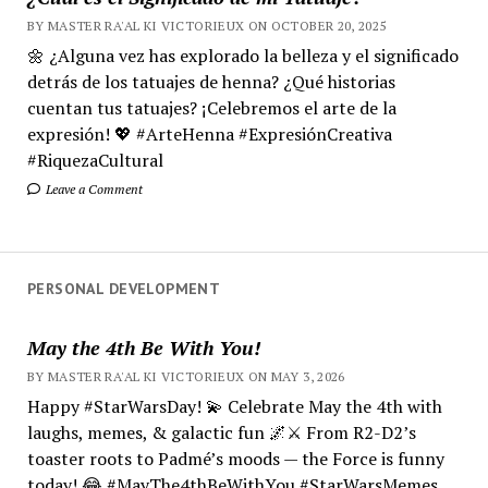
BY MASTER RA'AL KI VICTORIEUX ON OCTOBER 20, 2025
🌼 ¿Alguna vez has explorado la belleza y el significado
detrás de los tatuajes de henna? ¿Qué historias
cuentan tus tatuajes? ¡Celebremos el arte de la
expresión! 💖 #ArteHenna #ExpresiónCreativa
#RiquezaCultural
Leave a Comment
PERSONAL DEVELOPMENT
May the 4th Be With You!
BY MASTER RA'AL KI VICTORIEUX ON MAY 3, 2026
Happy #StarWarsDay! 💫 Celebrate May the 4th with
laughs, memes, & galactic fun 🌌⚔️ From R2-D2’s
toaster roots to Padmé’s moods — the Force is funny
today! 😂 #MayThe4thBeWithYou #StarWarsMemes