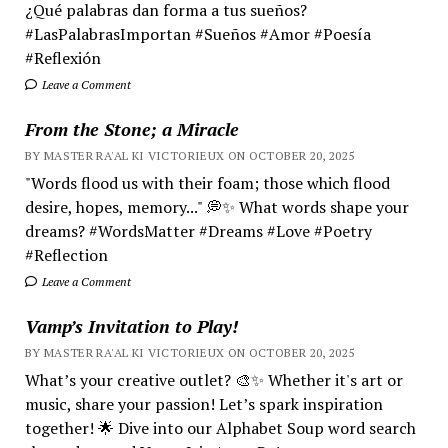
¿Qué palabras dan forma a tus sueños?
#LasPalabrasImportan #Sueños #Amor #Poesía
#Reflexión
Leave a Comment
From the Stone; a Miracle
BY MASTER RA'AL KI VICTORIEUX ON OCTOBER 20, 2025
"Words flood us with their foam; those which flood
desire, hopes, memory..." 💭✨ What words shape your
dreams? #WordsMatter #Dreams #Love #Poetry
#Reflection
Leave a Comment
Vamp’s Invitation to Play!
BY MASTER RA'AL KI VICTORIEUX ON OCTOBER 20, 2025
What’s your creative outlet? 🎨✨ Whether it's art or
music, share your passion! Let’s spark inspiration
together! 🌟 Dive into our Alphabet Soup word search