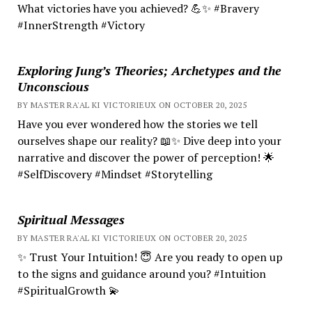
What victories have you achieved? 💪✨ #Bravery
#InnerStrength #Victory
Exploring Jung’s Theories; Archetypes and the
Unconscious
BY MASTER RA'AL KI VICTORIEUX ON OCTOBER 20, 2025
Have you ever wondered how the stories we tell
ourselves shape our reality? 📖✨ Dive deep into your
narrative and discover the power of perception! 🌟
#SelfDiscovery #Mindset #Storytelling
Spiritual Messages
BY MASTER RA'AL KI VICTORIEUX ON OCTOBER 20, 2025
✨ Trust Your Intuition! 😇 Are you ready to open up
to the signs and guidance around you? #Intuition
#SpiritualGrowth 💫