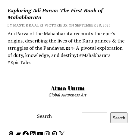
Exploring Adi Parva: The First Book of
Mahabharata
BY MASTER RA'AL KI VICTORIEUX ON SEPTEMBER 28, 2025
Adi Parva of the Mahabharata recounts the epic's
origins, describing the lives of the Kuru princes & the
struggles of the Pandavas. 📖✨ A pivotal exploration
of duty, knowledge, and destiny! #Mahabharata
#EpicTales
Atma Unum
Global Awareness Art
Search
Search
Amazon
Bandcamp
Facebook
LinkedIn
YouTube
Instagram
Pinterest
X