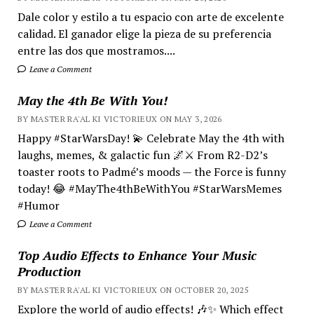
Dale color y estilo a tu espacio con arte de excelente
calidad. El ganador elige la pieza de su preferencia
entre las dos que mostramos....
Leave a Comment
May the 4th Be With You!
BY MASTER RA'AL KI VICTORIEUX ON MAY 3, 2026
Happy #StarWarsDay! 💫 Celebrate May the 4th with
laughs, memes, & galactic fun 🌌⚔️ From R2-D2’s
toaster roots to Padmé’s moods — the Force is funny
today! 😂 #MayThe4thBeWithYou #StarWarsMemes
#Humor
Leave a Comment
Top Audio Effects to Enhance Your Music
Production
BY MASTER RA'AL KI VICTORIEUX ON OCTOBER 20, 2025
Explore the world of audio effects! 🎶✨ Which effect