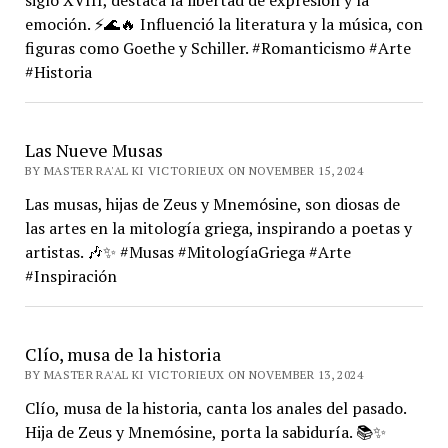
siglo XVIII, destaca la libertad de expresión y la
emoción. ⚡️🌊🔥 Influenció la literatura y la música, con
figuras como Goethe y Schiller. #Romanticismo #Arte
#Historia
Las Nueve Musas
BY MASTER RA'AL KI VICTORIEUX ON NOVEMBER 15, 2024
Las musas, hijas de Zeus y Mnemósine, son diosas de
las artes en la mitología griega, inspirando a poetas y
artistas. 🎶✨ #Musas #MitologíaGriega #Arte
#Inspiración
Clío, musa de la historia
BY MASTER RA'AL KI VICTORIEUX ON NOVEMBER 13, 2024
Clío, musa de la historia, canta los anales del pasado.
Hija de Zeus y Mnemósine, porta la sabiduría. 📚✨