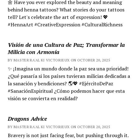
🌼 Have you ever explored the beauty and meaning
behind henna tattoos? What stories do your tattoos
tell? Let's celebrate the art of expression! 💖
#HennaArt #CreativeExpression #CulturalRichness
Visión de una Cultura de Paz; Transformar la
Milicia con Armonía
BY MASTER RA'AL KI VICTORIEUX ON OCTOBER 20, 2025
✨ ¡Imagina un mundo donde la paz sea una prioridad!
¿Qué pasaría si los países tuvieran milicias dedicadas a
la sanación y bendiciones? 🌎💖 #EjércitoDePaz
#SanaciónEspiritual ¿Cómo podemos hacer que esta
visión se convierta en realidad?
Dragons Advice
BY MASTER RA'AL KI VICTORIEUX ON OCTOBER 20, 2025
Bravery is not just facing fear, but pushing through it.