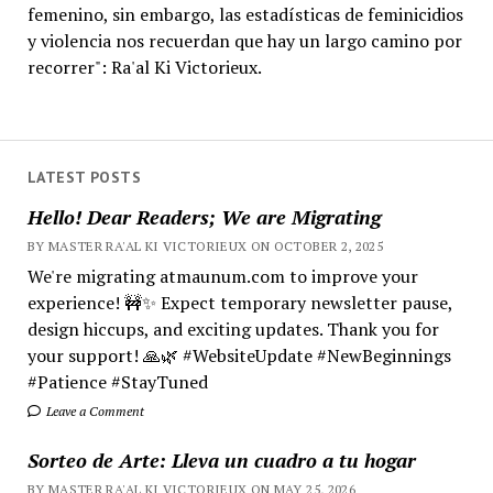
femenino, sin embargo, las estadísticas de feminicidios
y violencia nos recuerdan que hay un largo camino por
recorrer": Ra'al Ki Victorieux.
LATEST POSTS
Hello! Dear Readers; We are Migrating
BY MASTER RA'AL KI VICTORIEUX ON OCTOBER 2, 2025
We're migrating atmaunum.com to improve your
experience! 🚧✨ Expect temporary newsletter pause,
design hiccups, and exciting updates. Thank you for
your support! 🙏🌿 #WebsiteUpdate #NewBeginnings
#Patience #StayTuned
Leave a Comment
Sorteo de Arte: Lleva un cuadro a tu hogar
BY MASTER RA'AL KI VICTORIEUX ON MAY 25, 2026