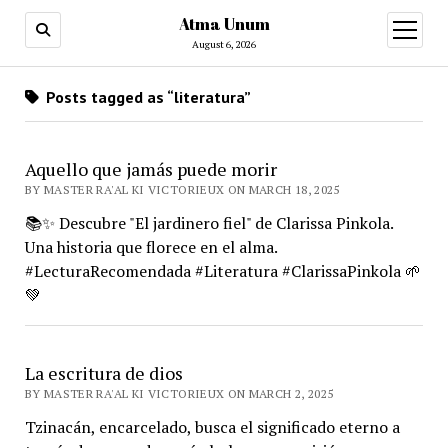
Atma Unum
open
menu
August 6, 2026
Posts tagged as “literatura”
Aquello que jamás puede morir
BY MASTER RA'AL KI VICTORIEUX ON MARCH 18, 2025
📚✨ Descubre "El jardinero fiel" de Clarissa Pinkola.
Una historia que florece en el alma.
#LecturaRecomendada #Literatura #ClarissaPinkola 🌱
💚
La escritura de dios
BY MASTER RA'AL KI VICTORIEUX ON MARCH 2, 2025
Tzinacán, encarcelado, busca el significado eterno a