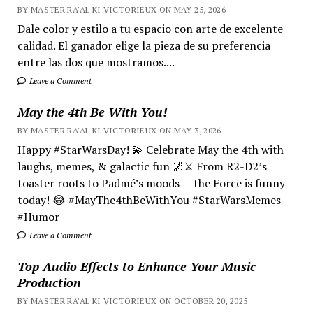
BY MASTER RA'AL KI VICTORIEUX ON MAY 25, 2026
Dale color y estilo a tu espacio con arte de excelente
calidad. El ganador elige la pieza de su preferencia
entre las dos que mostramos....
Leave a Comment
May the 4th Be With You!
BY MASTER RA'AL KI VICTORIEUX ON MAY 3, 2026
Happy #StarWarsDay! 💫 Celebrate May the 4th with
laughs, memes, & galactic fun 🌌⚔️ From R2-D2’s
toaster roots to Padmé’s moods — the Force is funny
today! 😂 #MayThe4thBeWithYou #StarWarsMemes
#Humor
Leave a Comment
Top Audio Effects to Enhance Your Music
Production
BY MASTER RA'AL KI VICTORIEUX ON OCTOBER 20, 2025