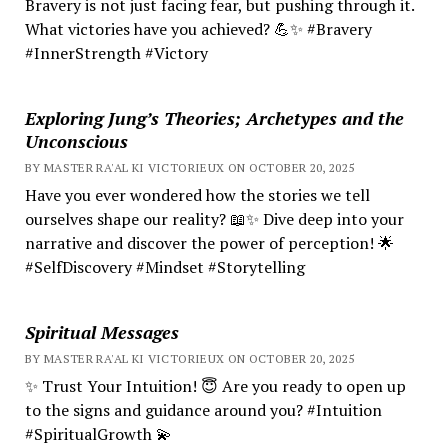
Bravery is not just facing fear, but pushing through it.
What victories have you achieved? 💪✨ #Bravery
#InnerStrength #Victory
Exploring Jung’s Theories; Archetypes and the
Unconscious
BY MASTER RA'AL KI VICTORIEUX ON OCTOBER 20, 2025
Have you ever wondered how the stories we tell
ourselves shape our reality? 📖✨ Dive deep into your
narrative and discover the power of perception! 🌟
#SelfDiscovery #Mindset #Storytelling
Spiritual Messages
BY MASTER RA'AL KI VICTORIEUX ON OCTOBER 20, 2025
✨ Trust Your Intuition! 😇 Are you ready to open up
to the signs and guidance around you? #Intuition
#SpiritualGrowth 💫