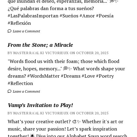
que inundan el deseo, esperanzas, memoria..." 💭✨
¿Qué palabras dan forma a tus sueños?
#LasPalabrasImportan #Sueños #Amor #Poesía
#Reflexión
Leave a Comment
From the Stone; a Miracle
BY MASTER RA'AL KI VICTORIEUX ON OCTOBER 20, 2025
"Words flood us with their foam; those which flood
desire, hopes, memory..." 💭✨ What words shape your
dreams? #WordsMatter #Dreams #Love #Poetry
#Reflection
Leave a Comment
Vamp’s Invitation to Play!
BY MASTER RA'AL KI VICTORIEUX ON OCTOBER 20, 2025
What’s your creative outlet? 🎨✨ Whether it's art or
music, share your passion! Let’s spark inspiration
together! 🌟 Dive into our Alphabet Soup word search