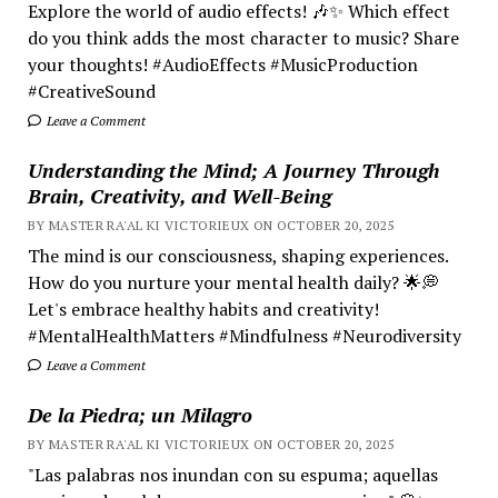
Explore the world of audio effects! 🎶✨ Which effect
do you think adds the most character to music? Share
your thoughts! #AudioEffects #MusicProduction
#CreativeSound
Leave a Comment
Understanding the Mind; A Journey Through
Brain, Creativity, and Well-Being
BY MASTER RA'AL KI VICTORIEUX ON OCTOBER 20, 2025
The mind is our consciousness, shaping experiences.
How do you nurture your mental health daily? 🌟💭
Let's embrace healthy habits and creativity!
#MentalHealthMatters #Mindfulness #Neurodiversity
Leave a Comment
De la Piedra; un Milagro
BY MASTER RA'AL KI VICTORIEUX ON OCTOBER 20, 2025
"Las palabras nos inundan con su espuma; aquellas