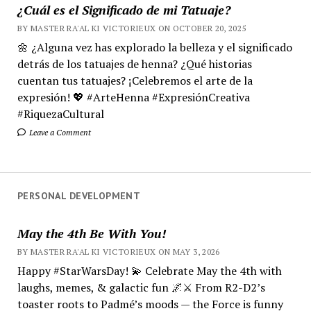
¿Cuál es el Significado de mi Tatuaje?
BY MASTER RA'AL KI VICTORIEUX ON OCTOBER 20, 2025
🌼 ¿Alguna vez has explorado la belleza y el significado
detrás de los tatuajes de henna? ¿Qué historias
cuentan tus tatuajes? ¡Celebremos el arte de la
expresión! 💖 #ArteHenna #ExpresiónCreativa
#RiquezaCultural
Leave a Comment
PERSONAL DEVELOPMENT
May the 4th Be With You!
BY MASTER RA'AL KI VICTORIEUX ON MAY 3, 2026
Happy #StarWarsDay! 💫 Celebrate May the 4th with
laughs, memes, & galactic fun 🌌⚔️ From R2-D2’s
toaster roots to Padmé’s moods — the Force is funny