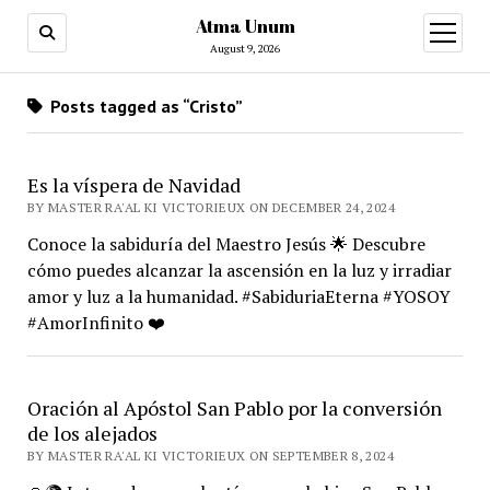
Atma Unum
open
menu
August 9, 2026
Posts tagged as “Cristo”
Es la víspera de Navidad
BY MASTER RA'AL KI VICTORIEUX ON DECEMBER 24, 2024
Conoce la sabiduría del Maestro Jesús 🌟 Descubre
cómo puedes alcanzar la ascensión en la luz y irradiar
amor y luz a la humanidad. #SabiduriaEterna #YOSOY
#AmorInfinito ❤️
Oración al Apóstol San Pablo por la conversión
de los alejados
BY MASTER RA'AL KI VICTORIEUX ON SEPTEMBER 8, 2024