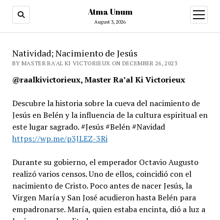
Atma Unum
open
menu
August 3, 2026
Natividad; Nacimiento de Jesús
BY MASTER RA'AL KI VICTORIEUX ON DECEMBER 26, 2023
@raalkivictorieux, Master Ra’al Ki Victorieux
Descubre la historia sobre la cueva del nacimiento de
Jesús en Belén y la influencia de la cultura espiritual en
este lugar sagrado. #Jesús #Belén #Navidad
https://wp.me/p3JLEZ-3Ri
Durante su gobierno, el emperador Octavio Augusto
realizó varios censos. Uno de ellos, coincidió con el
nacimiento de Cristo. Poco antes de nacer Jesús, la
Virgen María y San José acudieron hasta Belén para
empadronarse. María, quien estaba encinta, dió a luz a