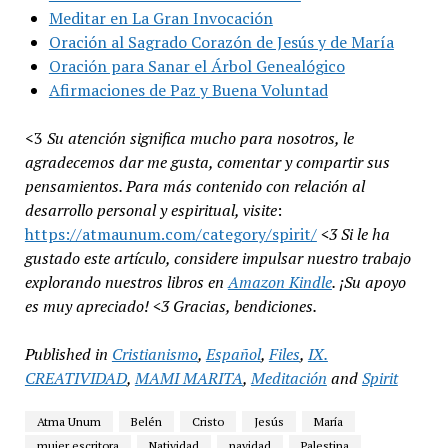
Meditar en La Gran Invocación
Oración al Sagrado Corazón de Jesús y de María
Oración para Sanar el Árbol Genealógico
Afirmaciones de Paz y Buena Voluntad
<3
Su atención significa mucho para nosotros, le
agradecemos dar me gusta, comentar y compartir sus
pensamientos. Para más contenido con relación al
desarrollo personal y espiritual, visite
:
https://atmaunum.com/category/spirit/
<3 Si le ha
gustado este artículo, considere impulsar nuestro trabajo
explorando nuestros libros en
Amazon Kindle
. ¡Su apoyo
es muy apreciado! <3 Gracias, bendiciones.
Published in
Cristianismo
,
Español
,
Files
,
IX.
CREATIVIDAD
,
MAMI MARITA
,
Meditación
and
Spirit
Atma Unum
Belén
Cristo
Jesús
María
mujer escritora
Natividad
navidad
Palestina