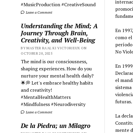
internac
#MusicProduction #CreativeSound
promoció
Leave a Comment
fundamen
Understanding the Mind; A
En 1997,
Journey Through Brain,
como el 
Creativity, and Well-Being
período
BY MASTER RA'AL KI VICTORIEUX ON
No Viole
OCTOBER 20, 2025
The mind is our consciousness,
En 1999,
shaping experiences. How do you
Declarac
nurture your mental health daily?
el manda
🌟💭 Let's embrace healthy habits
sistema 
and creativity!
violenci
#MentalHealthMatters
futuras.
#Mindfulness #Neurodiversity
Leave a Comment
La decla
Constitu
De la Piedra; un Milagro
mente d