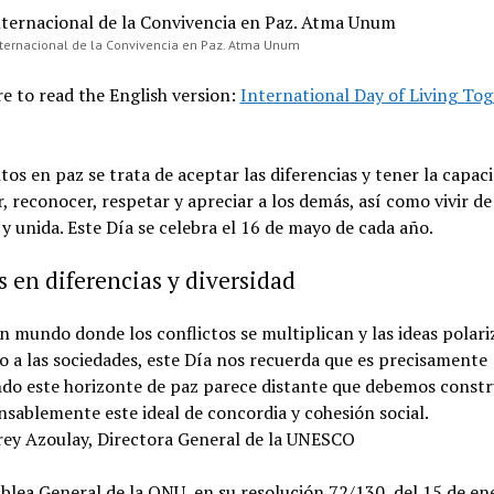
nternacional de la Convivencia en Paz. Atma Unum
re to read the English version:
International Day of Living Tog
ntos en paz se trata de aceptar las diferencias y tener la capac
, reconocer, respetar y apreciar a los demás, así como vivir d
 y unida. Este Día se celebra el 16 de mayo de cada año.
 en diferencias y diversidad
n mundo donde los conflictos se multiplican y las ideas polari
o a las sociedades, este Día nos recuerda que es precisamente
do este horizonte de paz parece distante que debemos constr
nsablemente este ideal de concordia y cohesión social.
ey Azoulay, Directora General de la UNESCO
lea General de la ONU, en su resolución 72/130, del 15 de en