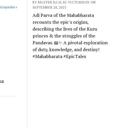
BY MASTER RA'AL KI VICTORIEUX ON
iclopedia »
SEPTEMBER 28, 2025
Adi Parva of the Mahabharata
recounts the epic's origins,
describing the lives of the Kuru
princes & the struggles of the
Pandavas. 📖✨ A pivotal exploration
of duty, knowledge, and destiny!
#Mahabharata #EpicTales
sa