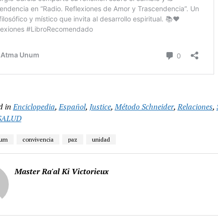
d in
Enciclopedia
,
Español
,
Justice
,
Método Schneider
,
Relaciones
,
 SALUD
num
convivencia
paz
unidad
Master Ra'al Ki Victorieux