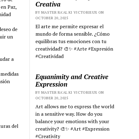
Creativa
 en Paz,
BY MASTER RA'AL KI VICTORIEUX ON
nidad
OCTOBER 20, 2025
El arte me permite expresar el
deseo de
mundo de forma sensible. ¿Cómo
ruir un
equilibras tus emociones con tu
creatividad? 🎨✨ #Arte #Expresión
#Creatividad
yudar a
e medidas
Equanimity and Creative
asión
Expression
BY MASTER RA'AL KI VICTORIEUX ON
OCTOBER 20, 2025
Art allows me to express the world
in a sensitive way. How do you
balance your emotions with your
turas del
creativity? 🎨✨ #Art #Expression
#Creativity