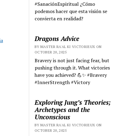
#SanaciónEspiritual ¿Cómo
podemos hacer que esta visión se
convierta en realidad?
Dragons Advice
ia
BY MASTER RA'AL KI VICTORIEUX ON
OCTOBER 20, 2025
Bravery is not just facing fear, but
pushing through it. What victories
have you achieved? 💪✨ #Bravery
#InnerStrength #Victory
Exploring Jung’s Theories;
Archetypes and the
Unconscious
BY MASTER RA'AL KI VICTORIEUX ON
OCTOBER 20, 2025