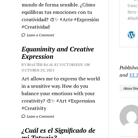
mundo de forma sensible. ¿Cómo
equilibras tus emociones con tu
creatividad? 🎨✨ #Arte #Expresión
#Creatividad
Leave a Comment
Equanimity and Creative
Expression
BY MASTER RA'AL KI VICTORIEUX ON
Publishe
OCTOBER 20, 2025
and
VI.
Art allows me to express the world
in a sensitive way. How do you
Atma U
balance your emotions with your
creativity? 🎨✨ #Art #Expression
#Creativity
Leave a Comment
¿Cuál es el Significado de
mi Tatuaje?