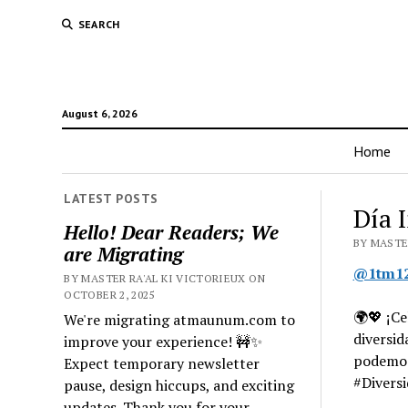
SEARCH
August 6, 2026
Home
LATEST POSTS
Día 
Hello! Dear Readers; We
BY MASTER
are Migrating
@1tm1
BY MASTER RA'AL KI VICTORIEUX ON
OCTOBER 2, 2025
🌍💖 ¡Ce
We're migrating atmaunum.com to
diversi
improve your experience! 🚧✨
podemos
Expect temporary newsletter
#Divers
pause, design hiccups, and exciting
updates. Thank you for your