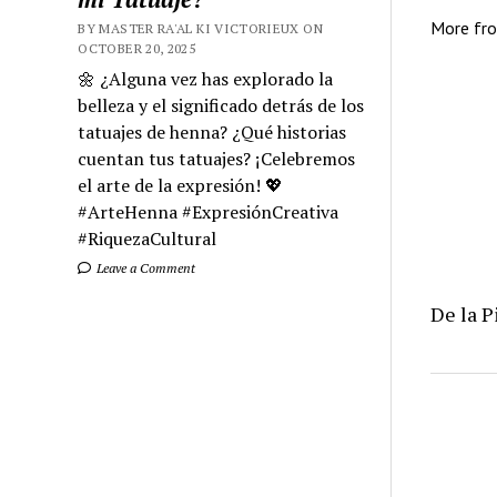
More fr
BY MASTER RA'AL KI VICTORIEUX ON
OCTOBER 20, 2025
🌼 ¿Alguna vez has explorado la
belleza y el significado detrás de los
tatuajes de henna? ¿Qué historias
cuentan tus tatuajes? ¡Celebremos
el arte de la expresión! 💖
#ArteHenna #ExpresiónCreativa
#RiquezaCultural
Leave a Comment
De la P