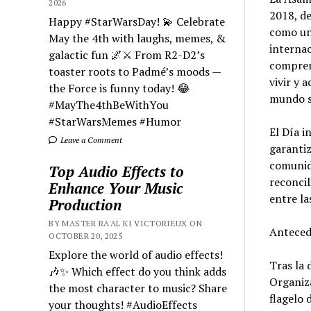
2026
2018, de
Happy #StarWarsDay! 💫 Celebrate
como un
May the 4th with laughs, memes, &
internac
galactic fun 🌌⚔️ From R2-D2’s
comprens
toaster roots to Padmé’s moods —
vivir y 
the Force is funny today! 😂
mundo so
#MayThe4thBeWithYou
#StarWarsMemes #Humor
El Día i
Leave a Comment
garantiz
comunida
Top Audio Effects to
reconcil
Enhance Your Music
entre la
Production
BY MASTER RA'AL KI VICTORIEUX ON
Anteced
OCTOBER 20, 2025
Explore the world of audio effects!
Tras la 
🎶✨ Which effect do you think adds
Organiza
the most character to music? Share
flagelo 
your thoughts! #AudioEffects