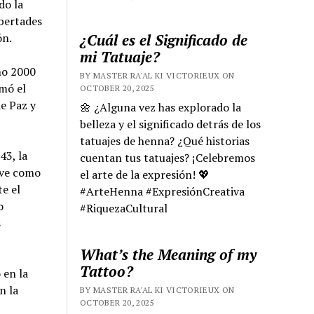
do la
bertades
¿Cuál es el Significado de
ón.
mi Tatuaje?
ño 2000
BY MASTER RA'AL KI VICTORIEUX ON
mó el
OCTOBER 20, 2025
e Paz y
🌼 ¿Alguna vez has explorado la
belleza y el significado detrás de los
tatuajes de henna? ¿Qué historias
43, la
cuentan tus tatuajes? ¡Celebremos
rve como
el arte de la expresión! 💖
e el
#ArteHenna #ExpresiónCreativa
o
#RiquezaCultural
s
What’s the Meaning of my
Tattoo?
 en la
n la
BY MASTER RA'AL KI VICTORIEUX ON
OCTOBER 20, 2025