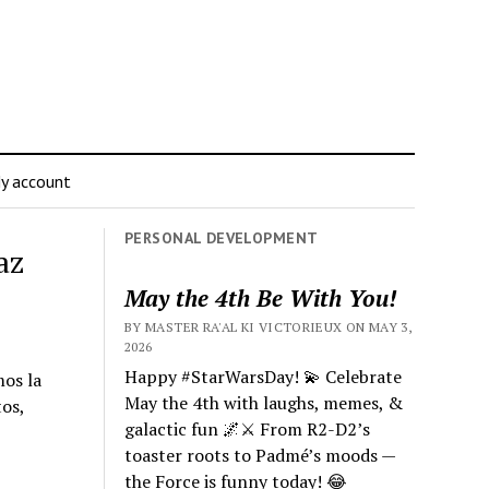
y account
PERSONAL DEVELOPMENT
az
May the 4th Be With You!
BY MASTER RA'AL KI VICTORIEUX ON MAY 3,
2026
Happy #StarWarsDay! 💫 Celebrate
mos la
May the 4th with laughs, memes, &
os,
galactic fun 🌌⚔️ From R2-D2’s
toaster roots to Padmé’s moods —
the Force is funny today! 😂