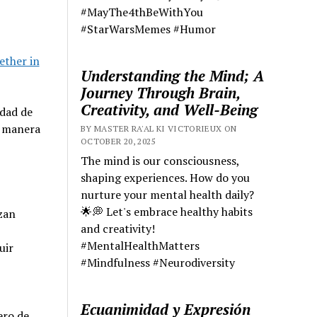
#MayThe4thBeWithYou
#StarWarsMemes #Humor
ether in
Understanding the Mind; A
Journey Through Brain,
Creativity, and Well-Being
idad de
e manera
BY MASTER RA'AL KI VICTORIEUX ON
OCTOBER 20, 2025
The mind is our consciousness,
shaping experiences. How do you
nurture your mental health daily?
🌟💭 Let's embrace healthy habits
zan
and creativity!
#MentalHealthMatters
uir
#Mindfulness #Neurodiversity
Ecuanimidad y Expresión
ero de