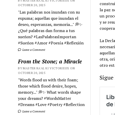
BY MASTER RA'AL KI VICTORIEUX ON
construi
OCTOBER 20, 2025
la paz n
"Las palabras nos inundan con su
un proce
espuma; aquellas que inundan el
y se res
deseo, esperanzas, memoria..." 💭✨
coopera
¿Qué palabras dan forma a tus
sueños? #LasPalabrasImportan
La Decla
#Sueños #Amor #Poesía #Reflexión
necesari
Leave a Comment
aquellas
otra, or
From the Stone; a Miracle
otro est
BY MASTER RA'AL KI VICTORIEUX ON
OCTOBER 20, 2025
Sigue
"Words flood us with their foam;
those which flood desire, hopes,
memory..." 💭✨ What words shape
your dreams? #WordsMatter
#Dreams #Love #Poetry #Reflection
Leave a Comment