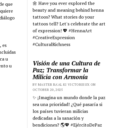
🌼 Have you ever explored the
 de que
beauty and meaning behind henna
equiere
tattoos? What stories do your
 diálogo
tattoos tell? Let's celebrate the art
of expression! 💖 #HennaArt
#CreativeExpression
#CulturalRichness
, es
ncluidas
ica u
Visión de una Cultura de
ento u
Paz; Transformar la
Milicia con Armonía
BY MASTER RA'AL KI VICTORIEUX ON
OCTOBER 20, 2025
✨ ¡Imagina un mundo donde la paz
sea una prioridad! ¿Qué pasaría si
los países tuvieran milicias
dedicadas a la sanación y
bendiciones? 🌎💖 #EjércitoDePaz