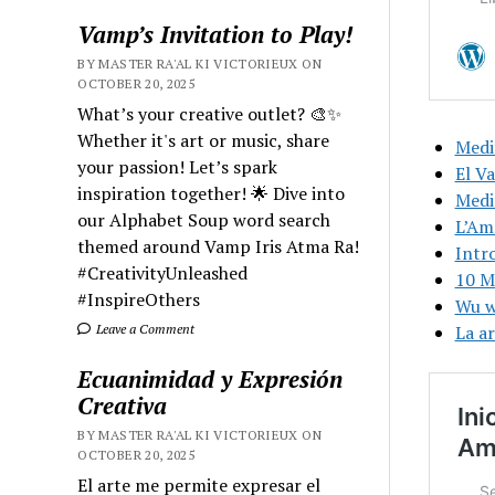
Vamp’s Invitation to Play!
BY MASTER RA'AL KI VICTORIEUX ON
OCTOBER 20, 2025
What’s your creative outlet? 🎨✨
Whether it's art or music, share
Medi
your passion! Let’s spark
El V
inspiration together! 🌟 Dive into
Medi
our Alphabet Soup word search
L’Am
themed around Vamp Iris Atma Ra!
Intr
#CreativityUnleashed
10 M
#InspireOthers
Wu we
Leave a Comment
La ar
Ecuanimidad y Expresión
Creativa
BY MASTER RA'AL KI VICTORIEUX ON
OCTOBER 20, 2025
El arte me permite expresar el