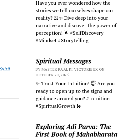
Have you ever wondered how the
stories we tell ourselves shape our
reality? 📖✨ Dive deep into your
narrative and discover the power of
perception! 🌟 #SelfDiscovery
#Mindset #Storytelling
Spiritual Messages
Spirit
BY MASTER RA'AL KI VICTORIEUX ON
OCTOBER 20, 2025
✨ Trust Your Intuition! 😇 Are you
ready to open up to the signs and
guidance around you? #Intuition
#SpiritualGrowth 💫
Exploring Adi Parva: The
First Book of Mahabharata