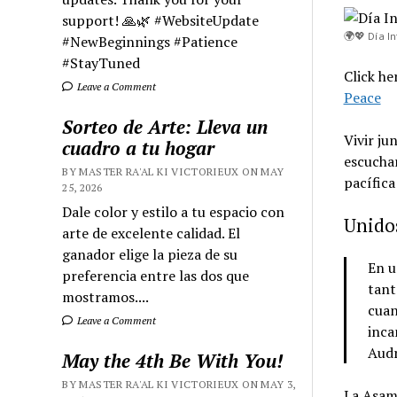
support! 🙏🌿 #WebsiteUpdate
🌍💖 Día I
#NewBeginnings #Patience
#StayTuned
Click he
Leave a Comment
Peace
Sorteo de Arte: Lleva un
Vivir ju
cuadro a tu hogar
escuchar
BY MASTER RA'AL KI VICTORIEUX ON MAY
pacífica
25, 2026
Dale color y estilo a tu espacio con
Unidos
arte de excelente calidad. El
ganador elige la pieza de su
En u
preferencia entre las dos que
tant
mostramos....
cuan
Leave a Comment
inca
Audr
May the 4th Be With You!
BY MASTER RA'AL KI VICTORIEUX ON MAY 3,
La Asamb