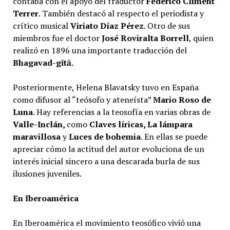
contaba con el apoyo del traductor
Federico Climent
Terrer
. También destacó al respecto el periodista y
crítico musical
Viriato Díaz Pérez
. Otro de sus
miembros fue el doctor
José Roviralta Borrell
, quien
realizó en 1896 una importante traducción del
Bhagavad-gītā
.
Posteriormente, Helena Blavatsky tuvo en España
como difusor al “teósofo y ateneísta”
Mario Roso
de
Luna
. Hay referencias a la teosofía en varias obras de
Valle-Inclán,
como
Claves líricas, La lámpara
maravillosa
y
Luces de bohemia
. En ellas se puede
apreciar cómo la actitud del autor evoluciona de un
interés inicial sincero a una descarada burla de sus
ilusiones juveniles.
En Iberoamérica
En Iberoamérica el movimiento teosófico vivió una