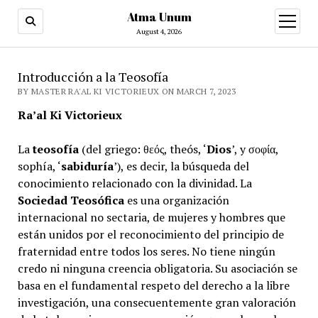
Atma Unum
open
menu
August 4, 2026
Introducción a la Teosofía
BY MASTER RA'AL KI VICTORIEUX ON MARCH 7, 2023
Ra’al Ki Victorieux
La
teosofía
(del griego: θεός, theós, ‘
Dios
’, y σοφία,
sophía, ‘
sabiduría
’), es decir, la búsqueda del
conocimiento relacionado con la divinidad. La
Sociedad Teosófica
es una organización
internacional no sectaria, de mujeres y hombres que
están unidos por el reconocimiento del principio de
fraternidad entre todos los seres. No tiene ningún
credo ni ninguna creencia obligatoria. Su asociación se
basa en el fundamental respeto del derecho a la libre
investigación, una consecuentemente gran valoración