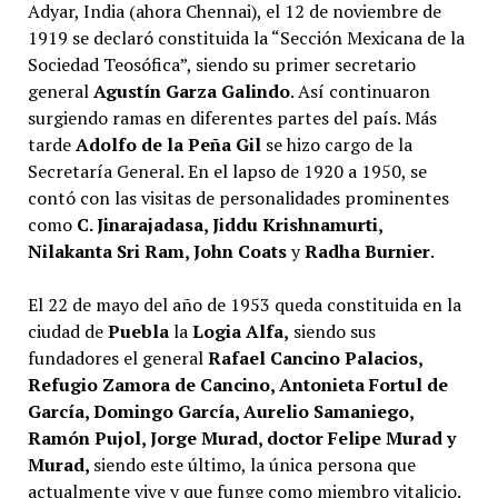
Adyar, India (ahora Chennai), el 12 de noviembre de
1919 se declaró constituida la “Sección Mexicana de la
Sociedad Teosófica”, siendo su primer secretario
general
Agustín Garza Galindo
. Así continuaron
surgiendo ramas en diferentes partes del país. Más
tarde
Adolfo de la Peña Gil
se hizo cargo de la
Secretaría General. En el lapso de 1920 a 1950, se
contó con las visitas de personalidades prominentes
como
C. Jinarajadasa, Jiddu Krishnamurti,
Nilakanta Sri Ram, John Coats
y
Radha Burnier
.
El 22 de mayo del año de 1953 queda constituida en la
ciudad de
Puebla
la
Logia Alfa,
siendo sus
fundadores el general
Rafael Cancino Palacios,
Refugio Zamora de Cancino, Antonieta Fortul de
García, Domingo García, Aurelio Samaniego,
Ramón Pujol, Jorge Murad, doctor Felipe Murad y
Murad,
siendo este último, la única persona que
actualmente vive y que funge como miembro vitalicio.