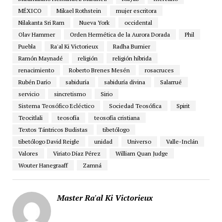
MÉXICO
Mikael Rothstein
mujer escritora
Nilakanta Sri Ram
Nueva York
occidental
Olav Hammer
Orden Hermética de la Aurora Dorada
Phil
Puebla
Ra'al Ki Victorieux
Radha Burnier
Ramón Maynadé
religión
religión híbrida
renacimiento
Roberto Brenes Mesén
rosacruces
Rubén Darío
sabiduría
sabiduría divina
Salarrué
servicio
sincretismo
Sirio
Sistema Teosófico Ecléctico
Sociedad Teosófica
Spirit
Teocitlali
teosofía
teosofía cristiana
Textos Tántricos Budistas
tibetólogo
tibetólogo David Reigle
unidad
Universo
Valle-Inclán
Valores
Viriato Díaz Pérez
William Quan Judge
Wouter Hanegraaff
Zamná
Master Ra'al Ki Victorieux