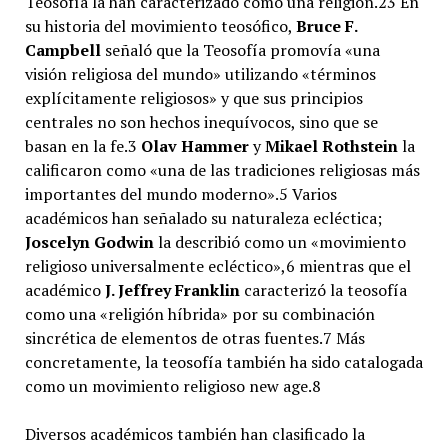
Teosofía la han caracterizado como una religión.2​3​ En
su historia del movimiento teosófico,
Bruce F.
Campbell
señaló que la Teosofía promovía «una
visión religiosa del mundo» utilizando «términos
explícitamente religiosos» y que sus principios
centrales no son hechos inequívocos, sino que se
basan en la fe.3​
Olav Hammer
y
Mikael Rothstein
la
calificaron como «una de las tradiciones religiosas más
importantes del mundo moderno».5​ Varios
académicos han señalado su naturaleza ecléctica;
Joscelyn Godwin
la describió como un «movimiento
religioso universalmente ecléctico»,6​ mientras que el
académico
J. Jeffrey Franklin
caracterizó la teosofía
como una «religión híbrida» por su combinación
sincrética de elementos de otras fuentes.7​ Más
concretamente, la teosofía también ha sido catalogada
como un movimiento religioso new age.8​
Diversos académicos también han clasificado la