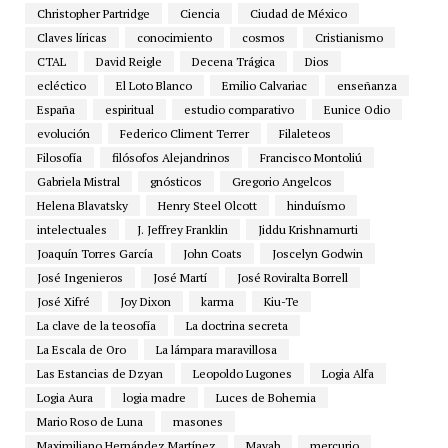
Christopher Partridge
Ciencia
Ciudad de México
Claves líricas
conocimiento
cosmos
Cristianismo
CTAL
David Reigle
Decena Trágica
Dios
ecléctico
El Loto Blanco
Emilio Calvariac
enseñanza
España
espiritual
estudio comparativo
Eunice Odio
evolución
Federico Climent Terrer
Filaleteos
Filosofía
filósofos Alejandrinos
Francisco Montoliú
Gabriela Mistral
gnósticos
Gregorio Angelcos
Helena Blavatsky
Henry Steel Olcott
hinduísmo
intelectuales
J. Jeffrey Franklin
Jiddu Krishnamurti
Joaquín Torres García
John Coats
Joscelyn Godwin
José Ingenieros
José Martí
José Roviralta Borrell
José Xifré
Joy Dixon
karma
Kiu-Te
La clave de la teosofía
La doctrina secreta
La Escala de Oro
La lámpara maravillosa
Las Estancias de Dzyan
Leopoldo Lugones
Logia Alfa
Logia Aura
logia madre
Luces de Bohemia
Mario Roso de Luna
masones
Maximiliano Hernández Martínez
Mayab
mercurio