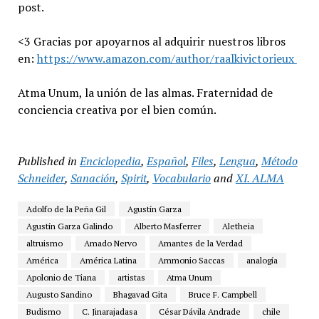
post.
<3 Gracias por apoyarnos al adquirir nuestros libros
en:
https://www.amazon.com/author/raalkivictorieux
Atma Unum, la unión de las almas. Fraternidad de
conciencia creativa por el bien común.
Published in
Enciclopedia
,
Español
,
Files
,
Lengua
,
Método
Schneider
,
Sanación
,
Spirit
,
Vocabulario
and
XI. ALMA
Adolfo de la Peña Gil
Agustín Garza
Agustín Garza Galindo
Alberto Masferrer
Aletheia
altruismo
Amado Nervo
Amantes de la Verdad
América
América Latina
Ammonio Saccas
analogía
Apolonio de Tiana
artistas
Atma Unum
Augusto Sandino
Bhagavad Gita
Bruce F. Campbell
Budismo
C. Jinarajadasa
César Dávila Andrade
chile