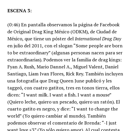
ESCENA 3:
(0:46) En pantalla observamos la página de Facebook
de Original Drag King México (ODKM), de Ciudad de
México, que tiene un póster del
International Drag Day
en julio del 2011, con el slogan “Some people are born
to be extraordinary” (algunas personas nacen para ser
extraordinarias). Podemos ver la familia de drag kings:
Fyan A. Rush, Mario Dannel A., Miguel Valent, Daniel
Santiago, Liam Ivan Flores, Rick Rey. También incluyen
una fotografía que Drag Queen June publicó y les
taggeó, con cuatro gatitos, tres en tonos tierra, ellos
dicen: “I want milk. I want a fish. I want a mouse”
(Quiero leche, quiero un pescado, quiero un ratón). El
cuarto gatito es negro, y dice: “I want to change the
world” (Yo quiero cambiar al mundo). También
podemos observar el comentario de Brenda: “-I just
want love <3” (Yo sólo quiero amor). Al cual contesta