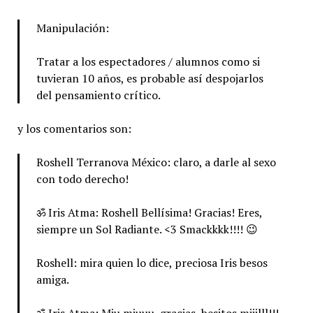
Manipulación:
Tratar a los espectadores / alumnos como si
tuvieran 10 años, es probable así despojarlos
del pensamiento crítico.
y los comentarios son:
Roshell Terranova México: claro, a darle al sexo
con todo derecho!
ॐ Iris Atma: Roshell Bellísima! Gracias! Eres,
siempre un Sol Radiante. <3 Smackkkk!!!! 😉
Roshell: mira quien lo dice, preciosa Iris besos
amiga.
ॐ Iris Atma: Miu miuuu, gracias, besitos miiilll!!!