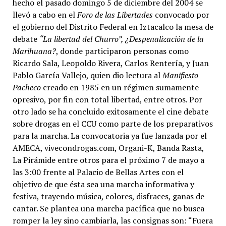
hecho el pasado domingo 5 de diciembre del 2004 se
llevó a cabo en el
Foro de las Libertades
convocado por
el gobierno del Distrito Federal en Iztacalco la mesa de
debate
“La libertad del Churro”, ¿Despenalización de la
Marihuana?
, donde participaron personas como
Ricardo Sala, Leopoldo Rivera, Carlos Rentería, y Juan
Pablo García Vallejo, quien dio lectura al
Manifiesto
Pacheco
creado en 1985 en un régimen sumamente
opresivo, por fin con total libertad, entre otros. Por
otro lado se ha concluido exitosamente el cine debate
sobre drogas en el CCU como parte de los preparativos
para la marcha. La convocatoria ya fue lanzada por el
AMECA, vivecondrogas.com, Organi-K, Banda Rasta,
La Pirámide entre otros para el próximo 7 de mayo a
las 3:00 frente al Palacio de Bellas Artes con el
objetivo de que ésta sea una marcha informativa y
festiva, trayendo música, colores, disfraces, ganas de
cantar. Se plantea una marcha pacífica que no busca
romper la ley sino cambiarla, las consignas son: “Fuera