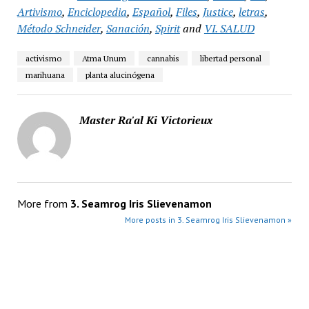
Artivismo
,
Enciclopedia
,
Español
,
Files
,
Justice
,
letras
,
Método Schneider
,
Sanación
,
Spirit
and
VI. SALUD
activismo
Atma Unum
cannabis
libertad personal
marihuana
planta alucinógena
Master Ra'al Ki Victorieux
More from
3. Seamrog Iris Slievenamon
More posts in 3. Seamrog Iris Slievenamon »