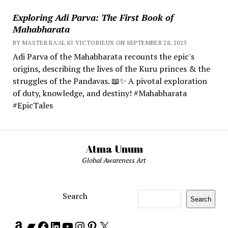
Exploring Adi Parva: The First Book of
Mahabharata
BY MASTER RA'AL KI VICTORIEUX ON SEPTEMBER 28, 2025
Adi Parva of the Mahabharata recounts the epic's
origins, describing the lives of the Kuru princes & the
struggles of the Pandavas. 📖✨ A pivotal exploration
of duty, knowledge, and destiny! #Mahabharata
#EpicTales
Atma Unum
Global Awareness Art
Search
Search
Amazon
Bandcamp
Facebook
LinkedIn
YouTube
Instagram
Pinterest
X