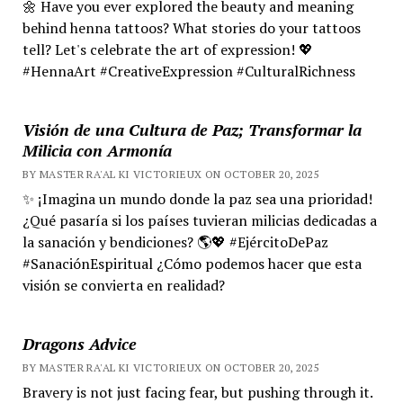
🌼 Have you ever explored the beauty and meaning
behind henna tattoos? What stories do your tattoos
tell? Let's celebrate the art of expression! 💖
#HennaArt #CreativeExpression #CulturalRichness
Visión de una Cultura de Paz; Transformar la
Milicia con Armonía
BY MASTER RA'AL KI VICTORIEUX ON OCTOBER 20, 2025
✨ ¡Imagina un mundo donde la paz sea una prioridad!
¿Qué pasaría si los países tuvieran milicias dedicadas a
la sanación y bendiciones? 🌎💖 #EjércitoDePaz
#SanaciónEspiritual ¿Cómo podemos hacer que esta
visión se convierta en realidad?
Dragons Advice
BY MASTER RA'AL KI VICTORIEUX ON OCTOBER 20, 2025
Bravery is not just facing fear, but pushing through it.