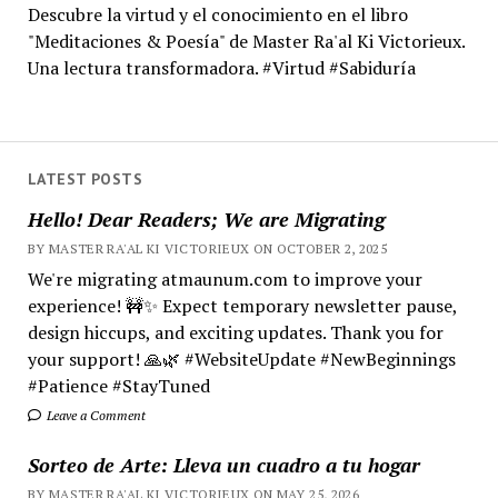
Descubre la virtud y el conocimiento en el libro
"Meditaciones & Poesía" de Master Ra'al Ki Victorieux.
Una lectura transformadora. #Virtud #Sabiduría
LATEST POSTS
Hello! Dear Readers; We are Migrating
BY MASTER RA'AL KI VICTORIEUX ON OCTOBER 2, 2025
We're migrating atmaunum.com to improve your
experience! 🚧✨ Expect temporary newsletter pause,
design hiccups, and exciting updates. Thank you for
your support! 🙏🌿 #WebsiteUpdate #NewBeginnings
#Patience #StayTuned
Leave a Comment
Sorteo de Arte: Lleva un cuadro a tu hogar
BY MASTER RA'AL KI VICTORIEUX ON MAY 25, 2026