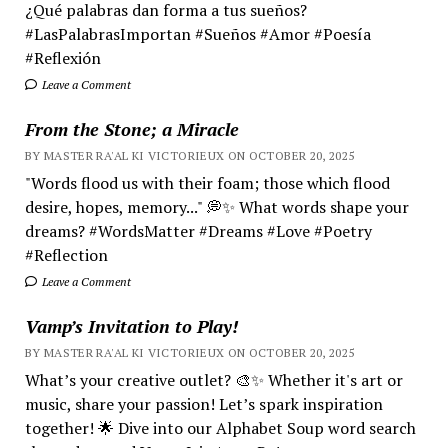
¿Qué palabras dan forma a tus sueños?
#LasPalabrasImportan #Sueños #Amor #Poesía
#Reflexión
Leave a Comment
From the Stone; a Miracle
BY MASTER RA'AL KI VICTORIEUX ON OCTOBER 20, 2025
"Words flood us with their foam; those which flood
desire, hopes, memory..." 💭✨ What words shape your
dreams? #WordsMatter #Dreams #Love #Poetry
#Reflection
Leave a Comment
Vamp’s Invitation to Play!
BY MASTER RA'AL KI VICTORIEUX ON OCTOBER 20, 2025
What’s your creative outlet? 🎨✨ Whether it's art or
music, share your passion! Let’s spark inspiration
together! 🌟 Dive into our Alphabet Soup word search