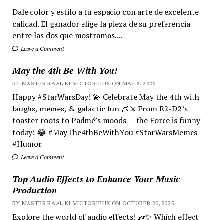
Dale color y estilo a tu espacio con arte de excelente
calidad. El ganador elige la pieza de su preferencia
entre las dos que mostramos....
Leave a Comment
May the 4th Be With You!
BY MASTER RA'AL KI VICTORIEUX ON MAY 3, 2026
Happy #StarWarsDay! 💫 Celebrate May the 4th with
laughs, memes, & galactic fun 🌌⚔️ From R2-D2’s
toaster roots to Padmé’s moods — the Force is funny
today! 😂 #MayThe4thBeWithYou #StarWarsMemes
#Humor
Leave a Comment
Top Audio Effects to Enhance Your Music
Production
BY MASTER RA'AL KI VICTORIEUX ON OCTOBER 20, 2025
Explore the world of audio effects! 🎶✨ Which effect