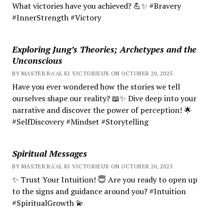
What victories have you achieved? 💪✨ #Bravery
#InnerStrength #Victory
Exploring Jung’s Theories; Archetypes and the
Unconscious
BY MASTER RA'AL KI VICTORIEUX ON OCTOBER 20, 2025
Have you ever wondered how the stories we tell
ourselves shape our reality? 📖✨ Dive deep into your
narrative and discover the power of perception! 🌟
#SelfDiscovery #Mindset #Storytelling
Spiritual Messages
BY MASTER RA'AL KI VICTORIEUX ON OCTOBER 20, 2025
✨ Trust Your Intuition! 😇 Are you ready to open up
to the signs and guidance around you? #Intuition
#SpiritualGrowth 💫