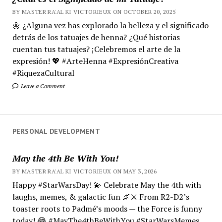
BY MASTER RA'AL KI VICTORIEUX ON OCTOBER 20, 2025
🌼 ¿Alguna vez has explorado la belleza y el significado
detrás de los tatuajes de henna? ¿Qué historias
cuentan tus tatuajes? ¡Celebremos el arte de la
expresión! 💖 #ArteHenna #ExpresiónCreativa
#RiquezaCultural
Leave a Comment
PERSONAL DEVELOPMENT
May the 4th Be With You!
BY MASTER RA'AL KI VICTORIEUX ON MAY 3, 2026
Happy #StarWarsDay! 💫 Celebrate May the 4th with
laughs, memes, & galactic fun 🌌⚔️ From R2-D2’s
toaster roots to Padmé’s moods — the Force is funny
today! 😂 #MayThe4thBeWithYou #StarWarsMemes