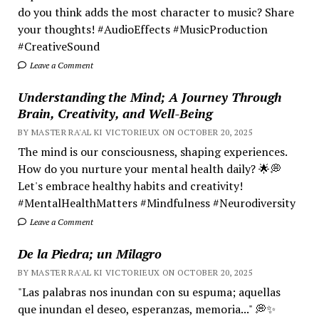
do you think adds the most character to music? Share
your thoughts! #AudioEffects #MusicProduction
#CreativeSound
Leave a Comment
Understanding the Mind; A Journey Through
Brain, Creativity, and Well-Being
BY MASTER RA'AL KI VICTORIEUX ON OCTOBER 20, 2025
The mind is our consciousness, shaping experiences.
How do you nurture your mental health daily? 🌟💭
Let's embrace healthy habits and creativity!
#MentalHealthMatters #Mindfulness #Neurodiversity
Leave a Comment
De la Piedra; un Milagro
BY MASTER RA'AL KI VICTORIEUX ON OCTOBER 20, 2025
"Las palabras nos inundan con su espuma; aquellas
que inundan el deseo, esperanzas, memoria..." 💭✨