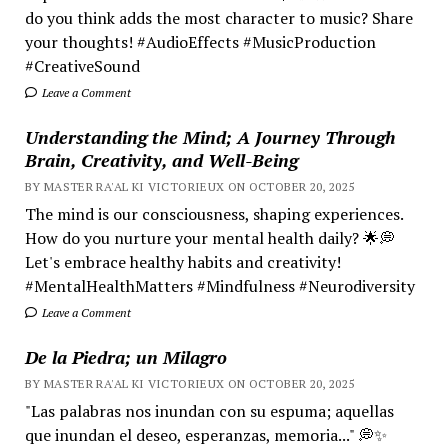
do you think adds the most character to music? Share
your thoughts! #AudioEffects #MusicProduction
#CreativeSound
Leave a Comment
Understanding the Mind; A Journey Through
Brain, Creativity, and Well-Being
BY MASTER RA'AL KI VICTORIEUX ON OCTOBER 20, 2025
The mind is our consciousness, shaping experiences.
How do you nurture your mental health daily? 🌟💭
Let's embrace healthy habits and creativity!
#MentalHealthMatters #Mindfulness #Neurodiversity
Leave a Comment
De la Piedra; un Milagro
BY MASTER RA'AL KI VICTORIEUX ON OCTOBER 20, 2025
"Las palabras nos inundan con su espuma; aquellas
que inundan el deseo, esperanzas, memoria..." 💭✨