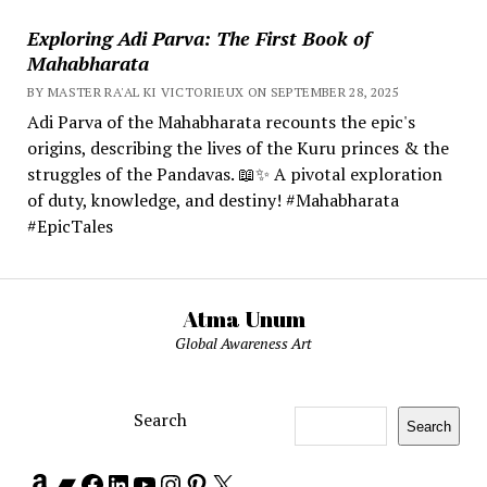
Exploring Adi Parva: The First Book of
Mahabharata
BY MASTER RA'AL KI VICTORIEUX ON SEPTEMBER 28, 2025
Adi Parva of the Mahabharata recounts the epic's
origins, describing the lives of the Kuru princes & the
struggles of the Pandavas. 📖✨ A pivotal exploration
of duty, knowledge, and destiny! #Mahabharata
#EpicTales
Atma Unum
Global Awareness Art
Search
Search
Amazon
Bandcamp
Facebook
LinkedIn
YouTube
Instagram
Pinterest
X