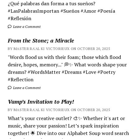
¿Qué palabras dan forma a tus sueños?
#LasPalabrasImportan #Sueños #Amor #Poesía
#Reflexión
Leave a Comment
From the Stone; a Miracle
BY MASTER RA'AL KI VICTORIEUX ON OCTOBER 20, 2025
"Words flood us with their foam; those which flood
desire, hopes, memory..." 💭✨ What words shape your
dreams? #WordsMatter #Dreams #Love #Poetry
#Reflection
Leave a Comment
Vamp’s Invitation to Play!
BY MASTER RA'AL KI VICTORIEUX ON OCTOBER 20, 2025
What’s your creative outlet? 🎨✨ Whether it's art or
music, share your passion! Let’s spark inspiration
together! 🌟 Dive into our Alphabet Soup word search