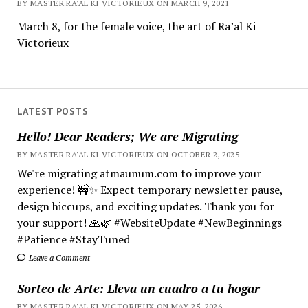
BY MASTER RA'AL KI VICTORIEUX ON MARCH 9, 2021
March 8, for the female voice, the art of Ra’al Ki
Victorieux
LATEST POSTS
Hello! Dear Readers; We are Migrating
BY MASTER RA'AL KI VICTORIEUX ON OCTOBER 2, 2025
We're migrating atmaunum.com to improve your
experience! 🚧✨ Expect temporary newsletter pause,
design hiccups, and exciting updates. Thank you for
your support! 🙏🌿 #WebsiteUpdate #NewBeginnings
#Patience #StayTuned
Leave a Comment
Sorteo de Arte: Lleva un cuadro a tu hogar
BY MASTER RA'AL KI VICTORIEUX ON MAY 25, 2026