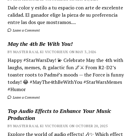
Dale color y estilo a tu espacio con arte de excelente
calidad. El ganador elige la pieza de su preferencia
entre las dos que mostramos....
Leave a Comment
May the 4th Be With You!
BY MASTER RA'AL KI VICTORIEUX ON MAY 3, 2026
Happy #StarWarsDay! 💫 Celebrate May the 4th with
laughs, memes, & galactic fun 🌌⚔️ From R2-D2’s
toaster roots to Padmé’s moods — the Force is funny
today! 😂 #MayThe4thBeWithYou #StarWarsMemes
#Humor
Leave a Comment
Top Audio Effects to Enhance Your Music
Production
BY MASTER RA'AL KI VICTORIEUX ON OCTOBER 20, 2025
Explore the world of audio effects! 🎶✨ Which effect