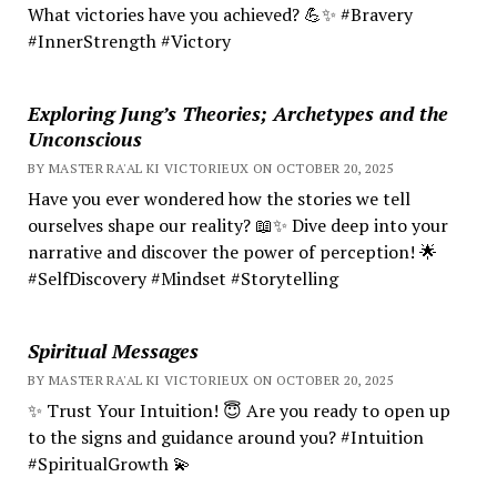
What victories have you achieved? 💪✨ #Bravery
#InnerStrength #Victory
Exploring Jung’s Theories; Archetypes and the
Unconscious
BY MASTER RA'AL KI VICTORIEUX ON OCTOBER 20, 2025
Have you ever wondered how the stories we tell
ourselves shape our reality? 📖✨ Dive deep into your
narrative and discover the power of perception! 🌟
#SelfDiscovery #Mindset #Storytelling
Spiritual Messages
BY MASTER RA'AL KI VICTORIEUX ON OCTOBER 20, 2025
✨ Trust Your Intuition! 😇 Are you ready to open up
to the signs and guidance around you? #Intuition
#SpiritualGrowth 💫