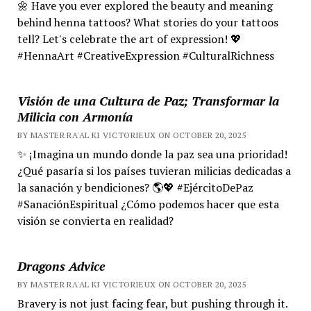
🌼 Have you ever explored the beauty and meaning
behind henna tattoos? What stories do your tattoos
tell? Let's celebrate the art of expression! 💖
#HennaArt #CreativeExpression #CulturalRichness
Visión de una Cultura de Paz; Transformar la
Milicia con Armonía
BY MASTER RA'AL KI VICTORIEUX ON OCTOBER 20, 2025
✨ ¡Imagina un mundo donde la paz sea una prioridad!
¿Qué pasaría si los países tuvieran milicias dedicadas a
la sanación y bendiciones? 🌎💖 #EjércitoDePaz
#SanaciónEspiritual ¿Cómo podemos hacer que esta
visión se convierta en realidad?
Dragons Advice
BY MASTER RA'AL KI VICTORIEUX ON OCTOBER 20, 2025
Bravery is not just facing fear, but pushing through it.