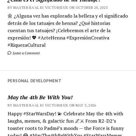
BY MASTER RA'AL KI VICTORIEUX ON OCTOBER 20, 2025
🌼 ¿Alguna vez has explorado la belleza y el significado
detrás de los tatuajes de henna? ¿Qué historias
cuentan tus tatuajes? ¡Celebremos el arte de la
expresión! 💖 #ArteHenna #ExpresiónCreativa
#RiquezaCultural
Leave a Comment
PERSONAL DEVELOPMENT
May the 4th Be With You!
BY MASTER RA'AL KI VICTORIEUX ON MAY 3, 2026
Happy #StarWarsDay! 💫 Celebrate May the 4th with
laughs, memes, & galactic fun 🌌⚔️ From R2-D2’s
toaster roots to Padmé’s moods — the Force is funny
today! 😂 #MayThe4thBeWithYou #StarWarsMemes