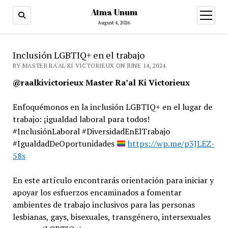
Atma Unum
open
menu
August 4, 2026
Inclusión LGBTIQ+ en el trabajo
BY MASTER RA'AL KI VICTORIEUX ON JUNE 14, 2024
@raalkivictorieux Master Ra’al Ki Victorieux
Enfoquémonos en la inclusión LGBTIQ+ en el lugar de
trabajo: ¡igualdad laboral para todos!
#InclusiónLaboral #DiversidadEnElTrabajo
#IgualdadDeOportunidades
https://wp.me/p3JLEZ-
58s
En este artículo encontrarás orientación para iniciar y
apoyar los esfuerzos encaminados a fomentar
ambientes de trabajo inclusivos para las personas
lesbianas, gays, bisexuales, transgénero, intersexuales