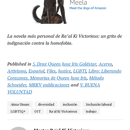
La novela más personal de Ra’al Ki Victorieux: un grito de
indignación contra la homofobia.
Published in
5. Drag Queen June Iris Goldstar
,
Acervo
,
Artivismo
,
Español
,
Files
,
Justice
,
LGBTI
,
Libro: Liberando
Corazones. Memorias de Queen June Iris
,
Método
Schneider
,
MRKV publicaciones
and
V. BUENA
VOLUNTAD
Atma Unum
diversidad
inclusión
Inclusión laboral
LGBTIQ+
OIT
Ra'al Ki Victorieux
trabajo