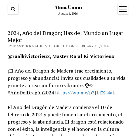
Atma Unum
open
menu
August 4, 2026
2024, Año del Dragón; Haz del Mundo un Lugar
Mejor
BY MASTER RA'AL KI VICTORIEUX ON FEBRUARY 10, 2024
@raalkivictorieux, Master Ra’al Ki Victorieux
¡El Año del Dragón de Madera trae crecimiento,
progreso y abundancia! Invita sus cualidades a tu vida
y únete a crear un futuro vibrante. 🐉✨
#AñoDelDragón2024
https://wp.me/p3JLEZ-4aL
El Año del Dragón de Madera comienza el 10 de
febrero de 2024 y puede fomentar el crecimiento, el
progreso y la abundancia. El dragón está relacionado
con el éxito, la inteligencia y el honor en la cultura