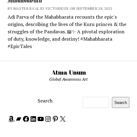
Mahabharata
BY MASTER RA'AL KI VICTORIEUX ON SEPTEMBER 28, 2025
Adi Parva of the Mahabharata recounts the epic's
origins, describing the lives of the Kuru princes & the
struggles of the Pandavas. 📖✨ A pivotal exploration
of duty, knowledge, and destiny! #Mahabharata
#EpicTales
Atma Unum
Global Awareness Art
Search
Search
Amazon
Bandcamp
Facebook
LinkedIn
YouTube
Instagram
Pinterest
X