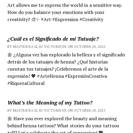
Art allows me to express the world in a sensitive way.
How do you balance your emotions with your
creativity? 🎨✨ #Art #Expression #Creativity
¿Cuál es el Significado de mi Tatuaje?
BY MASTER RA'AL KI VICTORIEUX ON OCTOBER 20, 2025
🌼 ¿Alguna vez has explorado la belleza y el significado
detrás de los tatuajes de henna? ¿Qué historias
cuentan tus tatuajes? ¡Celebremos el arte de la
expresión! 💖 #ArteHenna #ExpresiónCreativa
#RiquezaCultural
What’s the Meaning of my Tattoo?
BY MASTER RA'AL KI VICTORIEUX ON OCTOBER 20, 2025
🌼 Have you ever explored the beauty and meaning
behind henna tattoos? What stories do your tattoos
tell? Let's celebrate the art of expression! 💖