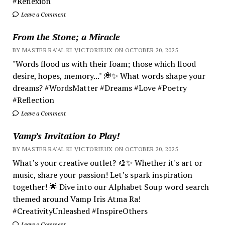
#Reflexión
Leave a Comment
From the Stone; a Miracle
BY MASTER RA'AL KI VICTORIEUX ON OCTOBER 20, 2025
"Words flood us with their foam; those which flood
desire, hopes, memory..." 💭✨ What words shape your
dreams? #WordsMatter #Dreams #Love #Poetry
#Reflection
Leave a Comment
Vamp’s Invitation to Play!
BY MASTER RA'AL KI VICTORIEUX ON OCTOBER 20, 2025
What’s your creative outlet? 🎨✨ Whether it's art or
music, share your passion! Let’s spark inspiration
together! 🌟 Dive into our Alphabet Soup word search
themed around Vamp Iris Atma Ra!
#CreativityUnleashed #InspireOthers
Leave a Comment