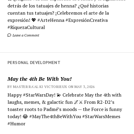
detrás de los tatuajes de henna? ¿Qué historias
cuentan tus tatuajes? ¡Celebremos el arte de la
expresión! 💖 #ArteHenna #ExpresiónCreativa
#RiquezaCultural
Leave a Comment
PERSONAL DEVELOPMENT
May the 4th Be With You!
BY MASTER RA'AL KI VICTORIEUX ON MAY 3, 2026
Happy #StarWarsDay! 💫 Celebrate May the 4th with
laughs, memes, & galactic fun 🌌⚔️ From R2-D2’s
toaster roots to Padmé’s moods — the Force is funny
today! 😂 #MayThe4thBeWithYou #StarWarsMemes
#Humor