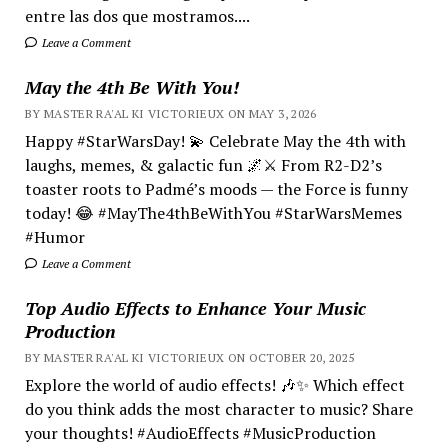
entre las dos que mostramos....
Leave a Comment
May the 4th Be With You!
BY MASTER RA'AL KI VICTORIEUX ON MAY 3, 2026
Happy #StarWarsDay! 💫 Celebrate May the 4th with
laughs, memes, & galactic fun 🌌⚔️ From R2-D2’s
toaster roots to Padmé’s moods — the Force is funny
today! 😂 #MayThe4thBeWithYou #StarWarsMemes
#Humor
Leave a Comment
Top Audio Effects to Enhance Your Music
Production
BY MASTER RA'AL KI VICTORIEUX ON OCTOBER 20, 2025
Explore the world of audio effects! 🎶✨ Which effect
do you think adds the most character to music? Share
your thoughts! #AudioEffects #MusicProduction