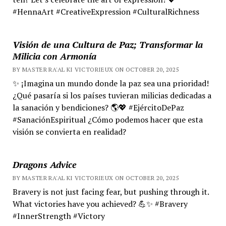
#HennaArt #CreativeExpression #CulturalRichness
Visión de una Cultura de Paz; Transformar la
Milicia con Armonía
BY MASTER RA'AL KI VICTORIEUX ON OCTOBER 20, 2025
✨ ¡Imagina un mundo donde la paz sea una prioridad!
¿Qué pasaría si los países tuvieran milicias dedicadas a
la sanación y bendiciones? 🌎💖 #EjércitoDePaz
#SanaciónEspiritual ¿Cómo podemos hacer que esta
visión se convierta en realidad?
Dragons Advice
BY MASTER RA'AL KI VICTORIEUX ON OCTOBER 20, 2025
Bravery is not just facing fear, but pushing through it.
What victories have you achieved? 💪✨ #Bravery
#InnerStrength #Victory