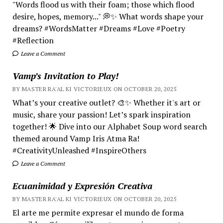
"Words flood us with their foam; those which flood
desire, hopes, memory..." 💭✨ What words shape your
dreams? #WordsMatter #Dreams #Love #Poetry
#Reflection
Leave a Comment
Vamp’s Invitation to Play!
BY MASTER RA'AL KI VICTORIEUX ON OCTOBER 20, 2025
What’s your creative outlet? 🎨✨ Whether it's art or
music, share your passion! Let’s spark inspiration
together! 🌟 Dive into our Alphabet Soup word search
themed around Vamp Iris Atma Ra!
#CreativityUnleashed #InspireOthers
Leave a Comment
Ecuanimidad y Expresión Creativa
BY MASTER RA'AL KI VICTORIEUX ON OCTOBER 20, 2025
El arte me permite expresar el mundo de forma