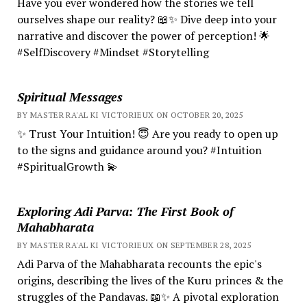
Have you ever wondered how the stories we tell
ourselves shape our reality? 📖✨ Dive deep into your
narrative and discover the power of perception! 🌟
#SelfDiscovery #Mindset #Storytelling
Spiritual Messages
BY MASTER RA'AL KI VICTORIEUX ON OCTOBER 20, 2025
✨ Trust Your Intuition! 😇 Are you ready to open up
to the signs and guidance around you? #Intuition
#SpiritualGrowth 💫
Exploring Adi Parva: The First Book of
Mahabharata
BY MASTER RA'AL KI VICTORIEUX ON SEPTEMBER 28, 2025
Adi Parva of the Mahabharata recounts the epic's
origins, describing the lives of the Kuru princes & the
struggles of the Pandavas. 📖✨ A pivotal exploration