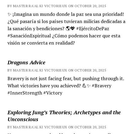
BY MASTER RA'AL KI VICTORIEUX ON OCTOBER 20, 2025
✨ ¡Imagina un mundo donde la paz sea una prioridad!
¿Qué pasaría si los países tuvieran milicias dedicadas a
la sanación y bendiciones? 🌎💖 #EjércitoDePaz
#SanaciónEspiritual ¿Cómo podemos hacer que esta
visión se convierta en realidad?
Dragons Advice
BY MASTER RA'AL KI VICTORIEUX ON OCTOBER 20, 2025
Bravery is not just facing fear, but pushing through it.
What victories have you achieved? 💪✨ #Bravery
#InnerStrength #Victory
Exploring Jung’s Theories; Archetypes and the
Unconscious
BY MASTER RA'AL KI VICTORIEUX ON OCTOBER 20, 2025