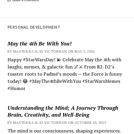
PERSONAL DEVELOPMENT
May the 4th Be With You!
BY MASTER RA'AL KI VICTORIEUX ON MAY 3, 2026
Happy #StarWarsDay! 💫 Celebrate May the 4th with
laughs, memes, & galactic fun 🌌⚔️ From R2-D2’s
toaster roots to Padmé’s moods — the Force is funny
today! 😂 #MayThe4thBeWithYou #StarWarsMemes
#Humor
Understanding the Mind; A Journey Through
Brain, Creativity, and Well-Being
BY MASTER RA'AL KI VICTORIEUX ON OCTOBER 20, 2025
The mind is our consciousness, shaping experiences.