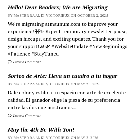
Hello! Dear Readers; We are Migrating
BY MASTER RA'AL KI VICTORIEUX ON OCTOBER 2, 2025
We're migrating atmaunum.com to improve your
experience! 🚧✨ Expect temporary newsletter pause,
design hiccups, and exciting updates. Thank you for
your support! 🙏🌿 #WebsiteUpdate #NewBeginnings
#Patience #StayTuned
Leave a Comment
Sorteo de Arte: Lleva un cuadro a tu hogar
BY MASTER RA'AL KI VICTORIEUX ON MAY 25, 2026
Dale color y estilo a tu espacio con arte de excelente
calidad. El ganador elige la pieza de su preferencia
entre las dos que mostramos....
Leave a Comment
May the 4th Be With You!
BY MASTER RA'AL KI VICTORIEUX ON MAY 3, 2026