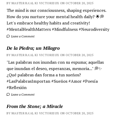
BY MASTER RA'AL KI VICTORIEUX ON OCTOBER 20, 2025
The mind is our consciousness, shaping experiences.
How do you nurture your mental health daily? 🌟💭
Let's embrace healthy habits and creativity!
#MentalHealthMatters #Mindfulness #Neurodiversity
Leave a Comment
De la Piedra; un Milagro
BY MASTER RA'AL KI VICTORIEUX ON OCTOBER 20, 2025
"Las palabras nos inundan con su espuma; aquellas
que inundan el deseo, esperanzas, memoria..." 💭✨
¿Qué palabras dan forma a tus sueños?
#LasPalabrasImportan #Sueños #Amor #Poesía
#Reflexión
Leave a Comment
From the Stone; a Miracle
BY MASTER RA'AL KI VICTORIEUX ON OCTOBER 20, 2025