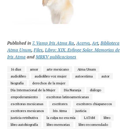
Published in
7. Vamp Iris Atma Ra
,
Acervo
,
Art
,
Biblioteca
Atma Unum
,
Files
,
Libro: XIX. Esfinge Solar. Memorias de
Iris Atma
and
MRKV publicaciones
16 días
amor
arte mexicano
Atma Unum
audiolibro
audiolibro voz mujer
autoestima
autor
biografía
derechos de la mujer
Día Internacional de la Mujer
Día Naranja
diálogo
empoderamiento
escritoras latinoamericanas
escritoras mexicanas
escritores
escritores chiapanecos
escritores mexicanos
Iris Atma
justicia
justicia retributiva
la culpa no era mía
LATAM
libro
libro autobiografía
libro memorias
libro recomendado