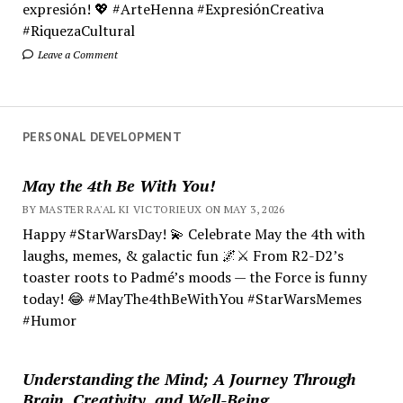
expresión! 💖 #ArteHenna #ExpresiónCreativa
#RiquezaCultural
Leave a Comment
PERSONAL DEVELOPMENT
May the 4th Be With You!
BY MASTER RA'AL KI VICTORIEUX ON MAY 3, 2026
Happy #StarWarsDay! 💫 Celebrate May the 4th with
laughs, memes, & galactic fun 🌌⚔️ From R2-D2’s
toaster roots to Padmé’s moods — the Force is funny
today! 😂 #MayThe4thBeWithYou #StarWarsMemes
#Humor
Understanding the Mind; A Journey Through
Brain, Creativity, and Well-Being