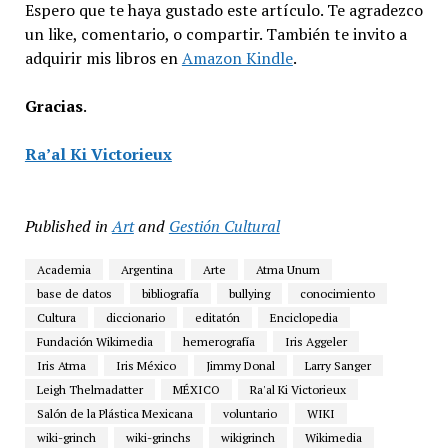
Espero que te haya gustado este artículo. Te agradezco
un like, comentario, o compartir. También te invito a
adquirir mis libros en
Amazon Kindle
.
Gracias
.
Ra’al Ki Victorieux
Published in
Art
and
Gestión Cultural
Academia
Argentina
Arte
Atma Unum
base de datos
bibliografía
bullying
conocimiento
Cultura
diccionario
editatón
Enciclopedia
Fundación Wikimedia
hemerografía
Iris Aggeler
Iris Atma
Iris México
Jimmy Donal
Larry Sanger
Leigh Thelmadatter
MÉXICO
Ra'al Ki Victorieux
Salón de la Plástica Mexicana
voluntario
WIKI
wiki-grinch
wiki-grinchs
wikigrinch
Wikimedia