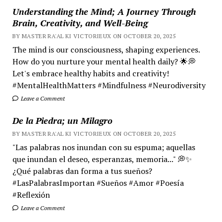
Understanding the Mind; A Journey Through
Brain, Creativity, and Well-Being
BY MASTER RA'AL KI VICTORIEUX ON OCTOBER 20, 2025
The mind is our consciousness, shaping experiences.
How do you nurture your mental health daily? 🌟💭
Let's embrace healthy habits and creativity!
#MentalHealthMatters #Mindfulness #Neurodiversity
Leave a Comment
De la Piedra; un Milagro
BY MASTER RA'AL KI VICTORIEUX ON OCTOBER 20, 2025
"Las palabras nos inundan con su espuma; aquellas
que inundan el deseo, esperanzas, memoria..." 💭✨
¿Qué palabras dan forma a tus sueños?
#LasPalabrasImportan #Sueños #Amor #Poesía
#Reflexión
Leave a Comment