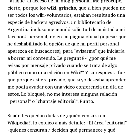
“ataque” al acceso de mi blog personal. Me preocupé,
cierto, porque los
wiki-grinchs
, que si bien pueden no
ser todos los wiki-voluntarios, estaban resultando una
especie de hackers agresivos. Un bibliotecario de
Argentina incluso me mandó solicitud de amistad a mi
facebook personal, no en mi página oficial (a pesar que
he deshabilitado la opción de que mi perfil personal
aparezca en buscadores), para “avisarme” que iniciaría
a borrar mi contenido. Le pregunté -“¿por qué me
avisas por mensaje privado cuando se trata de algo
público como una edición en Wiki?” Y su respuesta fue
que porque así era privado, que si yo deseaba aprender,
me podía ayudar con una video conferencia un día de
estos. Lo bloqueé, no me interesa ninguna relación
“personal” o “chantaje editorial”. Punto.
Si aún les quedan dudas de ¿quién censura en
Wikipedia?, lo explico a más detalle: : El área “editorial”
-quienes censuran / deciden qué permanece y qué