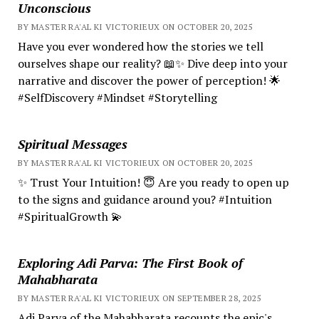
Unconscious
BY MASTER RA'AL KI VICTORIEUX ON OCTOBER 20, 2025
Have you ever wondered how the stories we tell
ourselves shape our reality? 📖✨ Dive deep into your
narrative and discover the power of perception! 🌟
#SelfDiscovery #Mindset #Storytelling
Spiritual Messages
BY MASTER RA'AL KI VICTORIEUX ON OCTOBER 20, 2025
✨ Trust Your Intuition! 😇 Are you ready to open up
to the signs and guidance around you? #Intuition
#SpiritualGrowth 💫
Exploring Adi Parva: The First Book of
Mahabharata
BY MASTER RA'AL KI VICTORIEUX ON SEPTEMBER 28, 2025
Adi Parva of the Mahabharata recounts the epic's