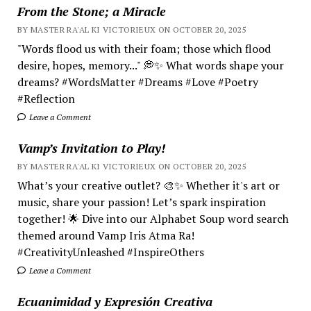
From the Stone; a Miracle
BY MASTER RA'AL KI VICTORIEUX ON OCTOBER 20, 2025
"Words flood us with their foam; those which flood
desire, hopes, memory..." 💭✨ What words shape your
dreams? #WordsMatter #Dreams #Love #Poetry
#Reflection
Leave a Comment
Vamp’s Invitation to Play!
BY MASTER RA'AL KI VICTORIEUX ON OCTOBER 20, 2025
What’s your creative outlet? 🎨✨ Whether it's art or
music, share your passion! Let’s spark inspiration
together! 🌟 Dive into our Alphabet Soup word search
themed around Vamp Iris Atma Ra!
#CreativityUnleashed #InspireOthers
Leave a Comment
Ecuanimidad y Expresión Creativa