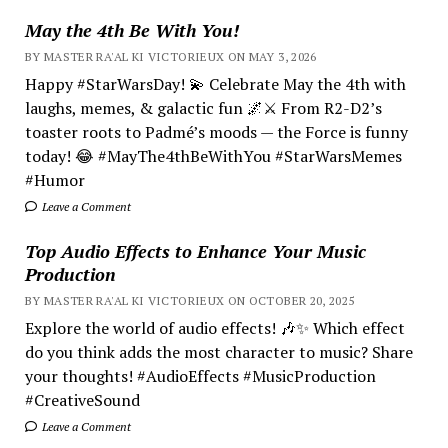
May the 4th Be With You!
BY MASTER RA'AL KI VICTORIEUX ON MAY 3, 2026
Happy #StarWarsDay! 💫 Celebrate May the 4th with
laughs, memes, & galactic fun 🌌⚔️ From R2-D2’s
toaster roots to Padmé’s moods — the Force is funny
today! 😂 #MayThe4thBeWithYou #StarWarsMemes
#Humor
Leave a Comment
Top Audio Effects to Enhance Your Music
Production
BY MASTER RA'AL KI VICTORIEUX ON OCTOBER 20, 2025
Explore the world of audio effects! 🎶✨ Which effect
do you think adds the most character to music? Share
your thoughts! #AudioEffects #MusicProduction
#CreativeSound
Leave a Comment