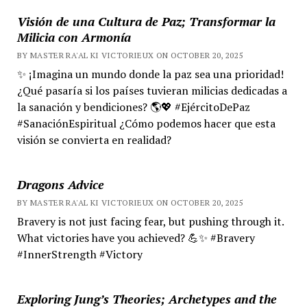
Visión de una Cultura de Paz; Transformar la
Milicia con Armonía
BY MASTER RA'AL KI VICTORIEUX ON OCTOBER 20, 2025
✨ ¡Imagina un mundo donde la paz sea una prioridad!
¿Qué pasaría si los países tuvieran milicias dedicadas a
la sanación y bendiciones? 🌎💖 #EjércitoDePaz
#SanaciónEspiritual ¿Cómo podemos hacer que esta
visión se convierta en realidad?
Dragons Advice
BY MASTER RA'AL KI VICTORIEUX ON OCTOBER 20, 2025
Bravery is not just facing fear, but pushing through it.
What victories have you achieved? 💪✨ #Bravery
#InnerStrength #Victory
Exploring Jung’s Theories; Archetypes and the