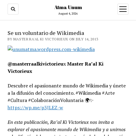
Atma Unum
open
menu
August 4, 2026
Se un voluntario de Wikimedia
BY MASTER RA'AL KI VICTORIEUX ON JULY 14, 2013
@masterraalkivictorieu
x
Master Ra’al Ki
Victorieux
Descubre el apasionante mundo de Wikimedia y únete
a la difusión del conocimiento. #Wikimedia #Arte
#Cultura #ColaboraciónVoluntaria 🌍✨
https://wp.me/p3JLEZ-w
En esta publicación, Ra’al Ki Victorieux nos invita a
explorar el apasionante mundo de Wikimedia y a unirnos