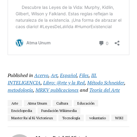
Published in
Acervo
,
Art
,
Español
,
Files
,
III.
INTELIGENCIA
,
Libro: @rte y la Red
,
Método Schneider
,
metodología
,
MRKV publicaciones
and
Teoría del Arte
Arte
Atma Unum
Cultura
Educación
Enciclopedia
Fundación Wikimedia
Master Ra'al Ki Victorieux
Tecnología
voluntario
WIKI