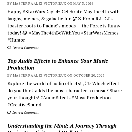
BY MASTER RA'AL KI VICTORIEUX ON MAY 3, 2026
Happy #StarWarsDay! 💫 Celebrate May the 4th with
laughs, memes, & galactic fun 🌌⚔️ From R2-D2’s
toaster roots to Padmé’s moods — the Force is funny
today! 😂 #MayThe4thBeWithYou #StarWarsMemes
#Humor
Leave a Comment
Top Audio Effects to Enhance Your Music
Production
BY MASTER RA'AL KI VICTORIEUX ON OCTOBER 20, 2025
Explore the world of audio effects! 🎶✨ Which effect
do you think adds the most character to music? Share
your thoughts! #AudioEffects #MusicProduction
#CreativeSound
Leave a Comment
Understanding the Mind; A Journey Through