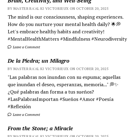
Brain, Creativity, and Well-Being
BY MASTER RA'AL KI VICTORIEUX ON OCTOBER 20, 2025
The mind is our consciousness, shaping experiences.
How do you nurture your mental health daily? 🌟💭
Let's embrace healthy habits and creativity!
#MentalHealthMatters #Mindfulness #Neurodiversity
Leave a Comment
De la Piedra; un Milagro
BY MASTER RA'AL KI VICTORIEUX ON OCTOBER 20, 2025
"Las palabras nos inundan con su espuma; aquellas
que inundan el deseo, esperanzas, memoria..." 💭✨
¿Qué palabras dan forma a tus sueños?
#LasPalabrasImportan #Sueños #Amor #Poesía
#Reflexión
Leave a Comment
From the Stone; a Miracle
BY MASTER RA'AL KI VICTORIEUX ON OCTOBER 20, 2025