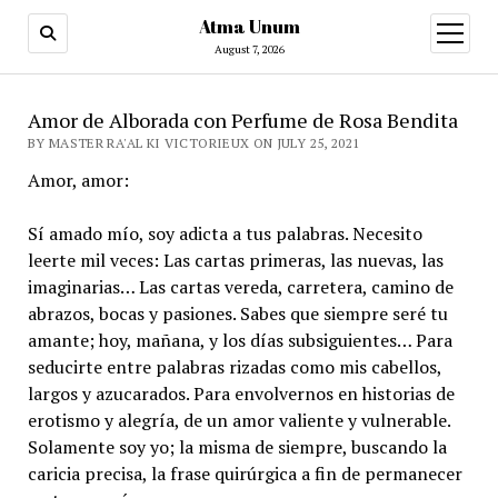
Atma Unum
open
menu
August 7, 2026
Amor de Alborada con Perfume de Rosa Bendita
BY MASTER RA'AL KI VICTORIEUX ON JULY 25, 2021
Amor, amor:
Sí amado mío, soy adicta a tus palabras. Necesito
leerte mil veces: Las cartas primeras, las nuevas, las
imaginarias… Las cartas vereda, carretera, camino de
abrazos, bocas y pasiones. Sabes que siempre seré tu
amante; hoy, mañana, y los días subsiguientes… Para
seducirte entre palabras rizadas como mis cabellos,
largos y azucarados. Para envolvernos en historias de
erotismo y alegría, de un amor valiente y vulnerable.
Solamente soy yo; la misma de siempre, buscando la
caricia precisa, la frase quirúrgica a fin de permanecer