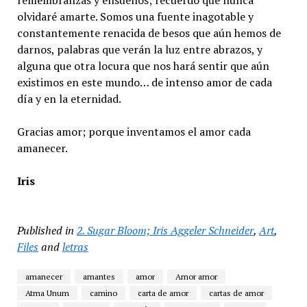
remembranzas y ensueños; recuerdo que nunca
olvidaré amarte. Somos una fuente inagotable y
constantemente renacida de besos que aún hemos de
darnos, palabras que verán la luz entre abrazos, y
alguna que otra locura que nos hará sentir que aún
existimos en este mundo… de intenso amor de cada
día y en la eternidad.
Gracias amor; porque inventamos el amor cada
amanecer.
Iris
Published in
2. Sugar Bloom; Iris Aggeler Schneider
,
Art
,
Files
and
letras
amanecer
amantes
amor
Amor amor
Atma Unum
camino
carta de amor
cartas de amor