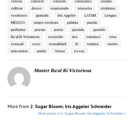
cereza
conocer
corazón
corazones
cuerpo
cultivar
deseo
enamorada
ensueño
erotismo
escritores
granada
Iris Aggeler
LATAM
Lengua
MÉXICO
mujer escritora
palabra
pasión
perfurme
poesía
poeta
querida
querido
Ra'al Ki Victorieux
recuerdo
risa
romance
rosa
sensual
sexo
sexualidad
Sí
sonrisa
sueño
unicornios
unión
Venus
yo soy
Master Ra'al Ki Victorieux
More from
2. Sugar Bloom; Iris Aggeler Schneider
More posts in 2. Sugar Bloom; Iris Aggeler Schneider »