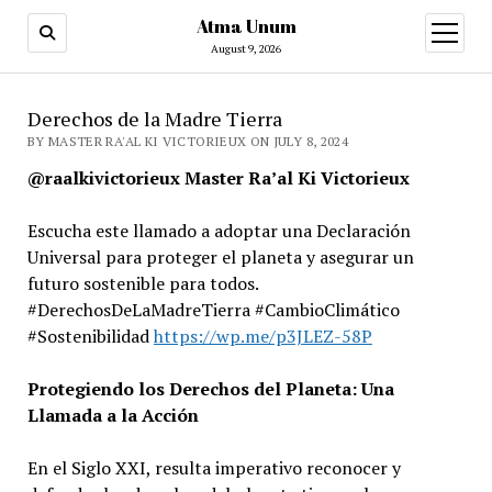
Atma Unum
open
menu
August 9, 2026
Derechos de la Madre Tierra
BY MASTER RA'AL KI VICTORIEUX ON JULY 8, 2024
@raalkivictorieux Master Ra’al Ki Victorieux
Escucha este llamado a adoptar una Declaración
Universal para proteger el planeta y asegurar un
futuro sostenible para todos.
#DerechosDeLaMadreTierra #CambioClimático
#Sostenibilidad
https://wp.me/p3JLEZ-58P
Protegiendo los Derechos del Planeta: Una
Llamada a la Acción
En el Siglo XXI, resulta imperativo reconocer y