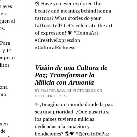
🌼 Have you ever explored the
s aves
beauty and meaning behind henna
etc.
tattoos? What stories do your
quen al
tattoos tell? Let's celebrate the art
os.
of expression! 💖 #HennaArt
#CreativeExpression
 Para
#CulturalRichness
1 y 14
empo, o
litos
Visión de una Cultura de
Paz; Transformar la
Milicia con Armonía
cona
BY MASTER RA'AL KI VICTORIEUX ON
omo
OCTOBER 20, 2025
✨ ¡Imagina un mundo donde la paz
sea una prioridad! ¿Qué pasaría si
los países tuvieran milicias
enen
dedicadas a la sanación y
 de
bendiciones? 🌎💖 #EjércitoDePaz