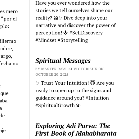
Have you ever wondered how the
stories we tell ourselves shape our
o es mero
reality? 📖✨ Dive deep into your
 “por el
narrative and discover the power of
mplo:
perception! 🌟 #SelfDiscovery
#Mindset #Storytelling
uillermo
ambre,
cargo,
Spiritual Messages
fecha no
BY MASTER RA'AL KI VICTORIEUX ON
OCTOBER 20, 2025
✨ Trust Your Intuition! 😇 Are you
e
ready to open up to the signs and
 que
guidance around you? #Intuition
taba
#SpiritualGrowth 💫
a
 de
Exploring Adi Parva: The
aje
First Book of Mahabharata