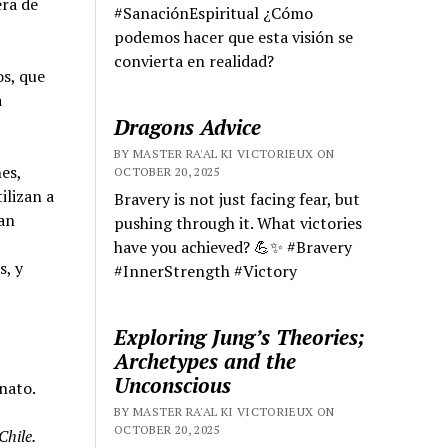
era de
#SanaciónEspiritual ¿Cómo
podemos hacer que esta visión se
convierta en realidad?
s, que
a
Dragons Advice
BY MASTER RA'AL KI VICTORIEUX ON
es,
OCTOBER 20, 2025
ilizan a
Bravery is not just facing fear, but
gan
pushing through it. What victories
have you achieved? 💪✨ #Bravery
s, y
#InnerStrength #Victory
Exploring Jung’s Theories;
Archetypes and the
Unconscious
nato.
BY MASTER RA'AL KI VICTORIEUX ON
OCTOBER 20, 2025
Chile.