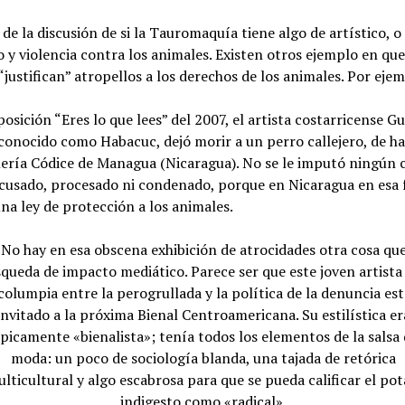
 de la discusión de si la Tauromaquía tiene algo de artístico, 
 y violencia contra los animales. Existen otros ejemplo en que
 “justifican” atropellos a los derechos de los animales. Por eje
posición “Eres lo que lees” del 2007, el artista costarricense G
conocido como Habacuc, dejó morir a un perro callejero, de h
lería Códice de Managua (Nicaragua). No se le imputó ningún 
acusado, procesado ni condenado, porque en Nicaragua en esa 
una ley de protección a los animales.
No hay en esa obscena exhibición de atrocidades otra cosa qu
queda de impacto mediático. Parece ser que este joven artista
columpia entre la perogrullada y la política de la denuncia es
invitado a la próxima Bienal Centroamericana. Su estilística er
ípicamente «bienalista»; tenía todos los elementos de la salsa
moda: un poco de sociología blanda, una tajada de retórica
lticultural y algo escabrosa para que se pueda calificar el pot
indigesto como «radical».