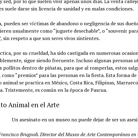
 sed, por lo que suelen vivir apenas unos días. La venta callej
es suele darse sin licencia de sanidad y en malas condiciones.
, pueden ser víctimas de abandono o negligencia de sus dueño
ieren usualmente como “juguete desechable”, o “souvenir par
”, sin respeto a que son seres vivos sintientes.
ctica, por su crueldad, ha sido castigada en numerosas ocasion
lemente, sigue siendo frecuente. Incluso algunas personas ut
s pollitos dentro de piñatas, para que al romperlas, estos sal
 como “premios” para las personas en la fiesta. Esta forma de
 animal se practica en México, Costa Rica, Filipinas, Marrueco
. Tristemente, es común en la época de Pascua.
to Animal en el Arte
Un asesinato en un museo no puede dejar de ser un asesi
Francisco Brugnoli. Director del Museo de Arte Contemporáneo en 