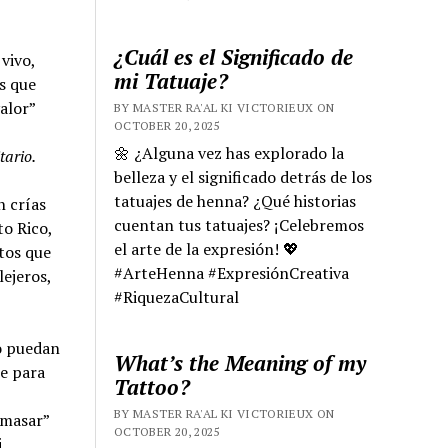
¿Cuál es el Significado de
 vivo,
mi Tatuaje?
s que
alor”
BY MASTER RA'AL KI VICTORIEUX ON
OCTOBER 20, 2025
🌼 ¿Alguna vez has explorado la
tario.
belleza y el significado detrás de los
tatuajes de henna? ¿Qué historias
n crías
cuentan tus tatuajes? ¡Celebremos
to Rico,
el arte de la expresión! 💖
tos que
#ArteHenna #ExpresiónCreativa
ejeros,
#RiquezaCultural
no puedan
What’s the Meaning of my
te para
Tattoo?
BY MASTER RA'AL KI VICTORIEUX ON
amasar”
OCTOBER 20, 2025
i