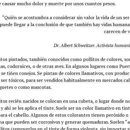
e causar mucho dolor y muerte por unos cuantos pesos.
“Quién se acostumbra a considerar sin valor la vida de un ser
puede llegar a la conclusión de que también hay vidas humana
carecen de v
Dr. Albert Schweitzer. Activista humani
itos pintados, también conocidos como pollitos de colores, so
nas, codornices, o de otras aves. En algunos lugares como Puer
se tiñen conejos. Se pintan de colores llamativos, con produc
ser tóxicos, para ser vendidos habitualmente en mercados call
guetes o como mascotas.
itos recién nacidos se colocan en una cubeta, o lugar donde 
 y ahí se les aplica el tinte. Suele ser un color llamativo en tin
para el cabello. Algunos de estos colorantes tienen peróxido o
na que pueden ser corrosivos y generar quemaduras. Suelen “
llitos (removerlos en el tinte de forma violenta, sin importar s