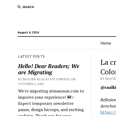
SEARCH
August 4, 2026
Home
LATEST POSTS
La cr
Hello! Dear Readers; We
Colo
are Migrating
BY MASTER
BY MASTER RA'AL KI VICTORIEUX ON
OCTOBER 2, 2025
@raalki
We're migrating atmaunum.com to
improve your experience! 🚧✨
Reflexio
Expect temporary newsletter
derechos
pause, design hiccups, and exciting
https:/
updates. Thank you for your