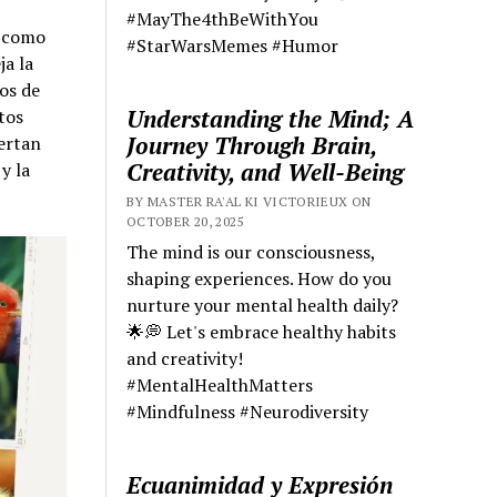
#MayThe4thBeWithYou
a como
#StarWarsMemes #Humor
ja la
os de
Understanding the Mind; A
tos
Journey Through Brain,
iertan
Creativity, and Well-Being
y la
BY MASTER RA'AL KI VICTORIEUX ON
OCTOBER 20, 2025
The mind is our consciousness,
shaping experiences. How do you
nurture your mental health daily?
🌟💭 Let's embrace healthy habits
and creativity!
#MentalHealthMatters
#Mindfulness #Neurodiversity
Ecuanimidad y Expresión