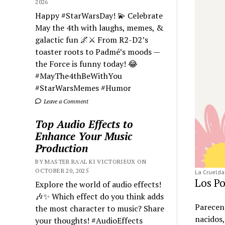
2026
Happy #StarWarsDay! 💫 Celebrate
May the 4th with laughs, memes, &
galactic fun 🌌⚔️ From R2-D2’s
toaster roots to Padmé’s moods —
the Force is funny today! 😂
#MayThe4thBeWithYou
#StarWarsMemes #Humor
Leave a Comment
Top Audio Effects to
Enhance Your Music
Production
BY MASTER RA'AL KI VICTORIEUX ON
OCTOBER 20, 2025
La Crueldad
Los Po
Explore the world of audio effects!
🎶✨ Which effect do you think adds
Parecen 
the most character to music? Share
nacidos
your thoughts! #AudioEffects