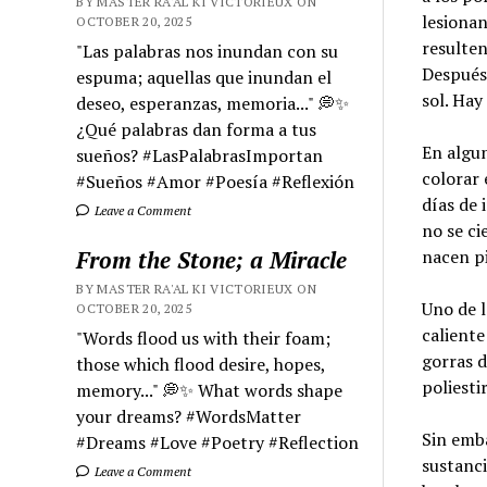
BY MASTER RA'AL KI VICTORIEUX ON
lesionan
OCTOBER 20, 2025
resulten
"Las palabras nos inundan con su
Después 
espuma; aquellas que inundan el
sol. Hay
deseo, esperanzas, memoria..." 💭✨
¿Qué palabras dan forma a tus
En algun
sueños? #LasPalabrasImportan
colorar 
#Sueños #Amor #Poesía #Reflexión
días de 
Leave a Comment
no se ci
From the Stone; a Miracle
nacen pi
BY MASTER RA'AL KI VICTORIEUX ON
Uno de l
OCTOBER 20, 2025
caliente
"Words flood us with their foam;
gorras d
those which flood desire, hopes,
poliesti
memory..." 💭✨ What words shape
your dreams? #WordsMatter
Sin emba
#Dreams #Love #Poetry #Reflection
sustanci
Leave a Comment