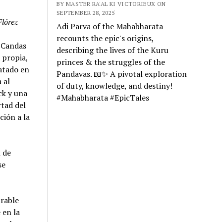
BY MASTER RA'AL KI VICTORIEUX ON
SEPTEMBER 28, 2025
Flórez
Adi Parva of the Mahabharata
recounts the epic's origins,
d Candas
describing the lives of the Kuru
 propia,
princes & the struggles of the
 atado en
Pandavas. 📖✨ A pivotal exploration
 al
of duty, knowledge, and destiny!
ck y una
#Mahabharata #EpicTales
rtad del
ción a la
l de
se
crable
 en la