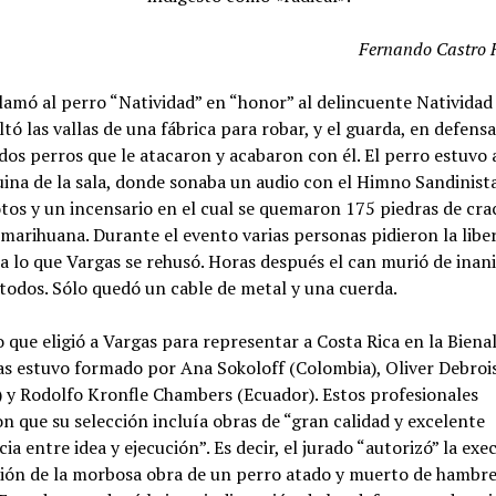
Fernando Castro 
lamó al perro “Natividad” en “honor” al delincuente Nativida
ltó las vallas de una fábrica para robar, y el guarda, en defensa
 dos perros que le atacaron y acabaron con él. El perro estuvo
ina de la sala, donde sonaba un audio con el Himno Sandinista
otos y un incensario en el cual se quemaron 175 piedras de cra
marihuana. Durante el evento varias personas pidieron la libe
 a lo que Vargas se rehusó. Horas después el can murió de inani
 todos. Sólo quedó un cable de metal y una cuerda.
o que eligió a Vargas para representar a Costa Rica en la Biena
s estuvo formado por Ana Sokoloff (Colombia), Oliver Debroi
 y Rodolfo Kronfle Chambers (Ecuador). Estos profesionales
n que su selección incluía obras de “gran calidad y excelente
ia entre idea y ejecución”. Es decir, el jurado “autorizó” la exe
ión de la morbosa obra de un perro atado y muerto de hambre