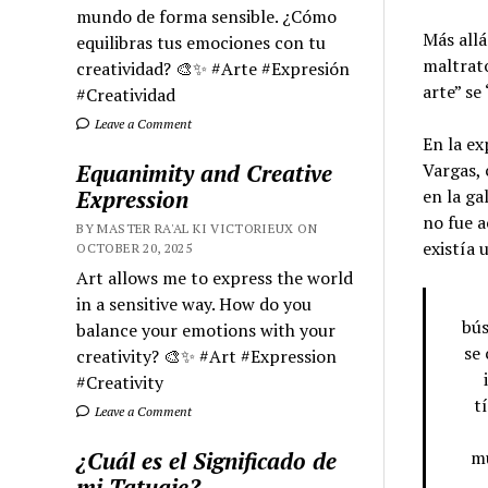
mundo de forma sensible. ¿Cómo
Más allá
equilibras tus emociones con tu
maltrato
creatividad? 🎨✨ #Arte #Expresión
arte” se
#Creatividad
Leave a Comment
En la ex
Equanimity and Creative
Vargas, 
Expression
en la ga
no fue 
BY MASTER RA'AL KI VICTORIEUX ON
existía 
OCTOBER 20, 2025
Art allows me to express the world
in a sensitive way. How do you
bús
balance your emotions with your
se 
creativity? 🎨✨ #Art #Expression
#Creativity
t
Leave a Comment
¿Cuál es el Significado de
mu
mi Tatuaje?