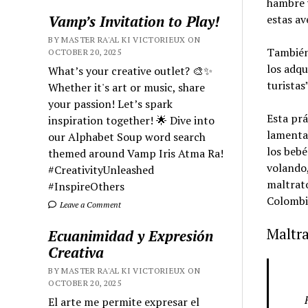
hambre y
Vamp’s Invitation to Play!
estas av
BY MASTER RA'AL KI VICTORIEUX ON
También
OCTOBER 20, 2025
los adqu
What’s your creative outlet? 🎨✨
turistas
Whether it's art or music, share
your passion! Let’s spark
Esta prá
inspiration together! 🌟 Dive into
lamentab
our Alphabet Soup word search
los bebé
themed around Vamp Iris Atma Ra!
volando,
#CreativityUnleashed
maltrato
#InspireOthers
Colombia
Leave a Comment
Maltra
Ecuanimidad y Expresión
Creativa
BY MASTER RA'AL KI VICTORIEUX ON
OCTOBER 20, 2025
El arte me permite expresar el