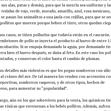
 sus alas, patas y demás), para que la mezcla sea uniforme y la
 teñidas de rojo, verde, morado, amarillo, azul, rosa mexicano, 
se pasan los animalitos a una jaula con rejillas, para que se se
 pollitos que mueren porque beben el tinte, otros quedan cieg
os casos, se tiñen polluelos que todavía están en el cascarón.
embriones de pollo se inyecta el producto al huevo de entre 1
incubación. Si se empuja demasiado la aguja, por demasiado ti
erra bien el huevo después, se daña al feto. En este caso los pol
ntados, y conservan el color hasta el cambio de plumas.
os detalles más violentos es que les pegan sombreros con sili
 al cráneo del ave. De tal manera los venden con accesorios c
eportivas, sombreros vaqueros, y de otros tipos, hechos de
reno, para aumentar su “popularidad”.
rgo, aún en los que sobreviven para la venta, los químicos ti
as tóxicas que envenenan a los bebés pollitos. Además, sufren