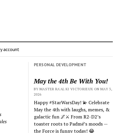
y account
PERSONAL DEVELOPMENT
May the 4th Be With You!
BY MASTER RA'AL KI VICTORIEUX ON MAY 3,
2026
Happy #StarWarsDay! 💫 Celebrate
May the 4th with laughs, memes, &
s
galactic fun 🌌⚔️ From R2-D2’s
ales
toaster roots to Padmé’s moods —
the Force is funny today! 😂