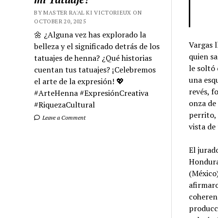
BY MASTER RA'AL KI VICTORIEUX ON
OCTOBER 20, 2025
🌼 ¿Alguna vez has explorado la
Vargas l
belleza y el significado detrás de los
quien sa
tatuajes de henna? ¿Qué historias
le soltó
cuentan tus tatuajes? ¡Celebremos
una esqu
el arte de la expresión! 💖
revés, f
#ArteHenna #ExpresiónCreativa
onza de 
#RiquezaCultural
perrito,
Leave a Comment
vista de
El jurad
Hondura
(México)
afirmaro
coherenc
producc