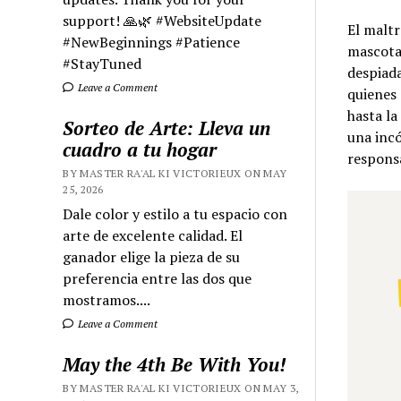
support! 🙏🌿 #WebsiteUpdate
El maltr
#NewBeginnings #Patience
mascotas
#StayTuned
despiada
Leave a Comment
quienes 
hasta la
Sorteo de Arte: Lleva un
una incó
cuadro a tu hogar
responsa
BY MASTER RA'AL KI VICTORIEUX ON MAY
25, 2026
Dale color y estilo a tu espacio con
arte de excelente calidad. El
ganador elige la pieza de su
preferencia entre las dos que
mostramos....
Leave a Comment
May the 4th Be With You!
BY MASTER RA'AL KI VICTORIEUX ON MAY 3,