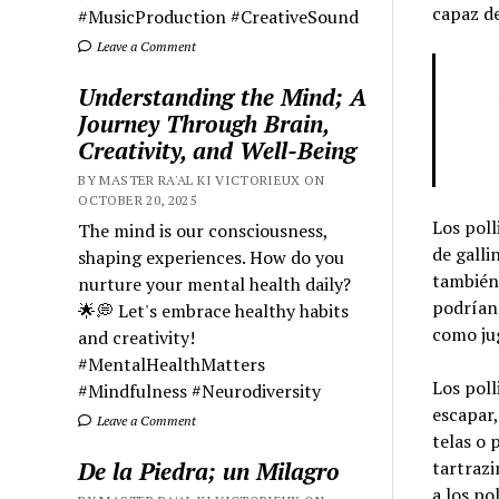
capaz d
#MusicProduction #CreativeSound
Leave a Comment
Understanding the Mind; A
Journey Through Brain,
Creativity, and Well-Being
BY MASTER RA'AL KI VICTORIEUX ON
OCTOBER 20, 2025
Los poll
The mind is our consciousness,
de galli
shaping experiences. How do you
también 
nurture your mental health daily?
podrían 
🌟💭 Let's embrace healthy habits
como ju
and creativity!
#MentalHealthMatters
Los poll
#Mindfulness #Neurodiversity
escapar,
Leave a Comment
telas o 
De la Piedra; un Milagro
tartrazi
a los po