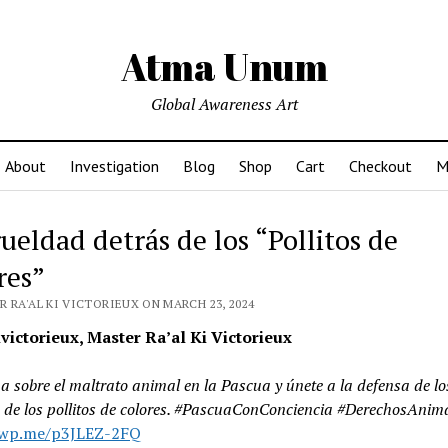
Atma Unum
Global Awareness Art
About
Investigation
Blog
Shop
Cart
Checkout
M
ueldad detrás de los “Pollitos de
res”
 RA'AL KI VICTORIEUX ON MARCH 23, 2024
victorieux, Master Ra’al Ki Victorieux
na sobre el maltrato animal en la Pascua y únete a la defensa de lo
 de los pollitos de colores. #PascuaConConciencia #DerechosAnim
/wp.me/p3JLEZ-2FQ