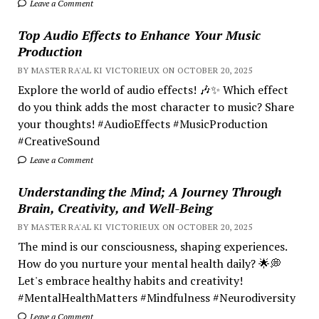
Leave a Comment
Top Audio Effects to Enhance Your Music
Production
BY MASTER RA'AL KI VICTORIEUX ON OCTOBER 20, 2025
Explore the world of audio effects! 🎶✨ Which effect
do you think adds the most character to music? Share
your thoughts! #AudioEffects #MusicProduction
#CreativeSound
Leave a Comment
Understanding the Mind; A Journey Through
Brain, Creativity, and Well-Being
BY MASTER RA'AL KI VICTORIEUX ON OCTOBER 20, 2025
The mind is our consciousness, shaping experiences.
How do you nurture your mental health daily? 🌟💭
Let's embrace healthy habits and creativity!
#MentalHealthMatters #Mindfulness #Neurodiversity
Leave a Comment