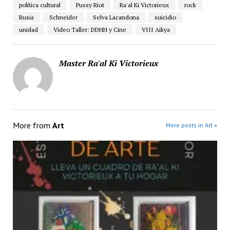
política cultural
Pussy Riot
Ra'al Ki Victorieux
rock
Rusia
Schneider
Selva Lacandona
suicidio
unidad
Video Taller: DDHH y Cine
VIII Aikya
Master Ra'al Ki Victorieux
More from
Art
More posts in Art »