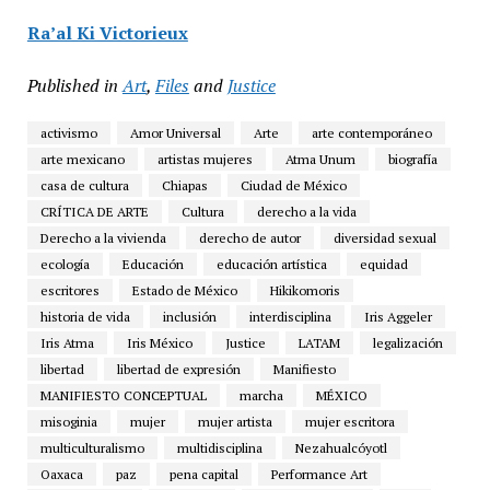
Ra’al Ki Victorieux
Published in
Art
,
Files
and
Justice
activismo
Amor Universal
Arte
arte contemporáneo
arte mexicano
artistas mujeres
Atma Unum
biografía
casa de cultura
Chiapas
Ciudad de México
CRÍTICA DE ARTE
Cultura
derecho a la vida
Derecho a la vivienda
derecho de autor
diversidad sexual
ecología
Educación
educación artística
equidad
escritores
Estado de México
Hikikomoris
historia de vida
inclusión
interdisciplina
Iris Aggeler
Iris Atma
Iris México
Justice
LATAM
legalización
libertad
libertad de expresión
Manifiesto
MANIFIESTO CONCEPTUAL
marcha
MÉXICO
misoginia
mujer
mujer artista
mujer escritora
multiculturalismo
multidisciplina
Nezahualcóyotl
Oaxaca
paz
pena capital
Performance Art