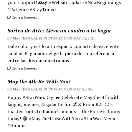
your support! 🙏🌿 #WebsiteUpdate #NewBeginnings
#Patience #StayTuned
Leave a Comment
Sorteo de Arte: Lleva un cuadro a tu hogar
BY MASTER RA'AL KI VICTORIEUX ON MAY 25, 2026
Dale color y estilo a tu espacio con arte de excelente
calidad. El ganador elige la pieza de su preferencia
entre las dos que mostramos....
Leave a Comment
May the 4th Be With You!
BY MASTER RA'AL KI VICTORIEUX ON MAY 3, 2026
Happy #StarWarsDay! 💫 Celebrate May the 4th with
laughs, memes, & galactic fun 🌌⚔️ From R2-D2’s
toaster roots to Padmé’s moods — the Force is funny
today! 😂 #MayThe4thBeWithYou #StarWarsMemes
#Humor