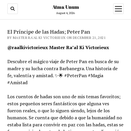
Atma Unum
open
menu
August 4, 2026
El Príncipe de las Hadas; Peter Pan
BY MASTER RA'AL KI VICTORIEUX ON DECEMBER 21, 2021
@raalkivictorieux Master Ra’al Ki Victorieux
Descubre el mágico viaje de Peter Pan en busca de su
madre y su lucha contra Barbanegra. Una historia de
fe, valentía y amistad. ✨🌟 #PeterPan #Magia
#Amistad
Los cuentos de hadas son uno de mis temas favoritos;
estos pequeños seres fantásticos que alguna ves
fueron reales, o que lo siguen siendo, lejos de los
humanos. Se cuenta que debido a que la humanidad no
estaba lista para convivir en paz con las hadas, estas se