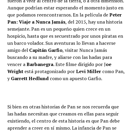
fueron a vivir al centro de la tierra, o a otra dimensión.
Aunque podrían estar esperando el momento justo en
que podamos reencontrarnos. En la película de
Peter
Pan: Viaje a Nunca Jamás
, del 2015, hay una historia
semejante. Pan es un pequeño quien crece en un
hospicio, hasta que es secuestrado por unos piratas en
un barco volador. Sus aventuras lo llevan a hacerse
amigo del
Capitán Garfio
, visitar Nunca Jamás
buscando a su madre, y aliarse con las hadas para
vencer a
Barbanegra
. Este filme dirigido por J
oe
Wright
está protagonizado por
Levi Miller
como Pan,
y
Garrett Hedlund
como un apuesto Garfio.
Si bien en otras historias de Pan se nos recuerda que
las hadas necesitan que creamos en ellas para seguir
existiendo, el centro de esta historia es que Pan debe
aprender a creer en sí mismo. La infancia de Pan se