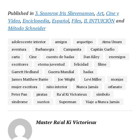
Published in
3. Seamrog Iris Slievenamon
,
Art
,
Cine y
Video
,
Enciclopedia
,
Español
,
Files
,
II. INTUICIÓN
and
Método Schneider
adolescente interior
amigos
arquetipo
Atma Unum
aventura
Barbanegra
Campanita
Capitán Garfio
carta
Cine
cuento de hadas
Dan Kiley
enemigos
escritores
eterna juventud
felicidad
filme
Garrett Hedlund
Guerra Mundial
hadas
James Matthew Barrie
Joe Wright
Levi Miller
monjas
mujer escritora
niño interior
Nunca Jamás
orfanato
Peter Pan
piratas
Ra'al Ki Victorieux
símbolo
síndrome
sueños
Superman
Viaje a Nunca Jamás
Master Ra'al Ki Victorieux