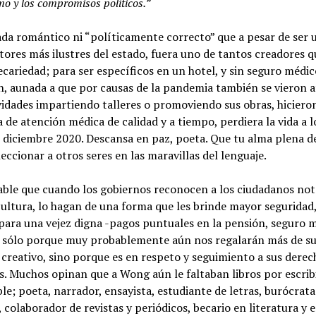
o y los compromisos políticos.”
da romántico ni “políticamente correcto” que a pesar de ser 
itores más ilustres del estado, fuera uno de tantos creadores q
ecariedad; para ser específicos en un hotel, y sin seguro médic
n, aunada a que por causas de la pandemia también se vieron 
vidades impartiendo talleres o promoviendo sus obras, hiciero
a de atención médica de calidad y a tiempo, perdiera la vida a l
 diciembre 2020. Descansa en paz, poeta. Que tu alma plena d
leccionar a otros seres en las maravillas del lenguaje.
able que cuando los gobiernos reconocen a los ciudadanos not
cultura, lo hagan de una forma que les brinde mayor seguridad,
para una vejez digna -pagos puntuales en la pensión, seguro 
no sólo porque muy probablemente aún nos regalarán más de s
 creativo, sino porque es en respeto y seguimiento a sus derec
 Muchos opinan que a Wong aún le faltaban libros por escribi
le; poeta, narrador, ensayista, estudiante de letras, burócrata
, colaborador de revistas y periódicos, becario en literatura y 