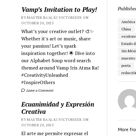
Vamp’s Invitation to Play!
Publishe
BY MASTER RA'AL KI VICTORIEUX ON
América 
OCTOBER 20, 2025
China
What’s your creative outlet? 🎨✨
escritor
Whether it's art or music, share
Estado d
your passion! Let’s spark
Iris Méx
inspiration together! 🌟 Dive into
maestro
our Alphabet Soup word search
poeta
themed around Vamp Iris Atma Ra!
redacció
#CreativityUnleashed
#InspireOthers
Leave a Comment
Ecuanimidad y Expresión
Creativa
BY MASTER RA'AL KI VICTORIEUX ON
OCTOBER 20, 2025
More fr
El arte me permite expresar el