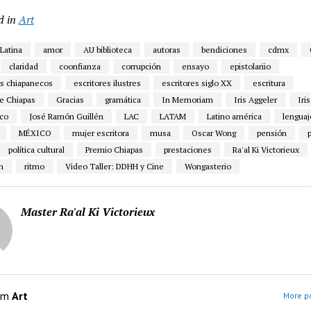
d in
Art
Latina
amor
AU biblioteca
autoras
bendiciones
cdmx
claridad
coonfianza
corrupción
ensayo
epistolariio
es chiapanecos
escritores ilustres
escritores siglo XX
escritura
e Chiapas
Gracias
gramática
In Memoriam
Iris Aggeler
Iri
ico
José Ramón Guillén
LAC
LATAM
Latino américa
lenguaj
MÉXICO
mujer escritora
musa
Oscar Wong
pensión
política cultural
Premio Chiapas
prestaciones
Ra'al Ki Victorieux
n
ritmo
Video Taller: DDHH y Cine
Wongasterio
Master Ra'al Ki Victorieux
om
Art
More po