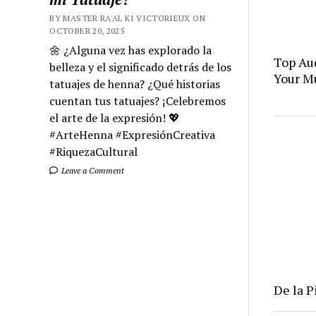
BY MASTER RA'AL KI VICTORIEUX ON
OCTOBER 20, 2025
🌼 ¿Alguna vez has explorado la
Top Aud
belleza y el significado detrás de los
Your M
tatuajes de henna? ¿Qué historias
cuentan tus tatuajes? ¡Celebremos
el arte de la expresión! 💖
#ArteHenna #ExpresiónCreativa
#RiquezaCultural
Leave a Comment
De la P