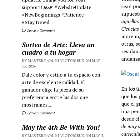
sean poe
support! 🙏🌿 #WebsiteUpdate
supuesta
#NewBeginnings #Patience
aquellas
#StayTuned
Ciencias
Leave a Comment
moreno, 
Sorteo de Arte: Lleva un
otras, s
cuadro a tu hogar
resplan
andanza
BY MASTER RA'AL KI VICTORIEUX ON MAY
25, 2026
Dale color y estilo a tu espacio con
arte de excelente calidad. El
En los ú
ganador elige la pieza de su
que los 
preferencia entre las dos que
que el g
mostramos....
una pens
Leave a Comment
desde el
May the 4th Be With You!
de muy d
curricul
BY MASTER RA'AL KI VICTORIEUX ON MAY 3,