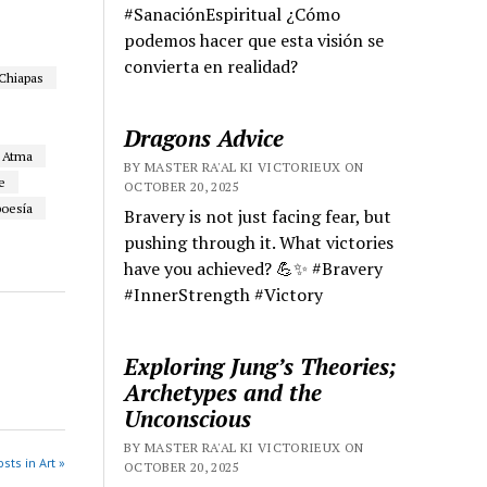
#SanaciónEspiritual ¿Cómo
podemos hacer que esta visión se
convierta en realidad?
Chiapas
Dragons Advice
s Atma
BY MASTER RA'AL KI VICTORIEUX ON
e
OCTOBER 20, 2025
poesía
Bravery is not just facing fear, but
pushing through it. What victories
have you achieved? 💪✨ #Bravery
#InnerStrength #Victory
Exploring Jung’s Theories;
Archetypes and the
Unconscious
BY MASTER RA'AL KI VICTORIEUX ON
sts in Art »
OCTOBER 20, 2025