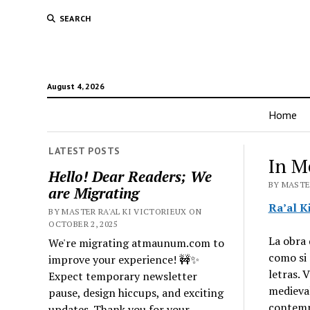
SEARCH
August 4, 2026
Home
LATEST POSTS
In M
Hello! Dear Readers; We
BY MASTER
are Migrating
Ra’al K
BY MASTER RA'AL KI VICTORIEUX ON
OCTOBER 2, 2025
La obra 
We're migrating atmaunum.com to
como si 
improve your experience! 🚧✨
letras. 
Expect temporary newsletter
medieval
pause, design hiccups, and exciting
contemp
updates. Thank you for your