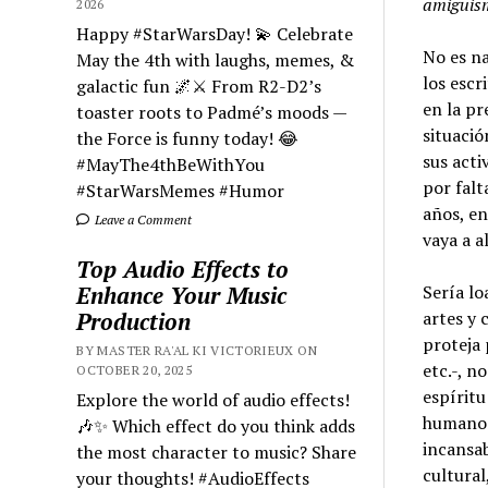
amiguism
2026
Happy #StarWarsDay! 💫 Celebrate
No es na
May the 4th with laughs, memes, &
los escr
galactic fun 🌌⚔️ From R2-D2’s
en la pr
toaster roots to Padmé’s moods —
situació
the Force is funny today! 😂
sus acti
#MayThe4thBeWithYou
por falt
#StarWarsMemes #Humor
años, en
Leave a Comment
vaya a a
Top Audio Effects to
Enhance Your Music
Sería lo
Production
artes y 
proteja 
BY MASTER RA'AL KI VICTORIEUX ON
etc.-, 
OCTOBER 20, 2025
espíritu
Explore the world of audio effects!
humanos.
🎶✨ Which effect do you think adds
incansab
the most character to music? Share
cultural
your thoughts! #AudioEffects