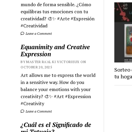
mundo de forma sensible. ¿Cómo
equilibras tus emociones con tu
creatividad? 🎨✨ #Arte #Expresión
#Creatividad
Leave a Comment
Equanimity and Creative
Expression
BY MASTER RA'AL KI VICTORIEUX ON
OCTOBER 20, 2025
Sorteo 
Art allows me to express the world
tu hoga
in a sensitive way. How do you
balance your emotions with your
creativity? 🎨✨ #Art #Expression
#Creativity
Leave a Comment
¿Cuál es el Significado de
mi Tatuaje?