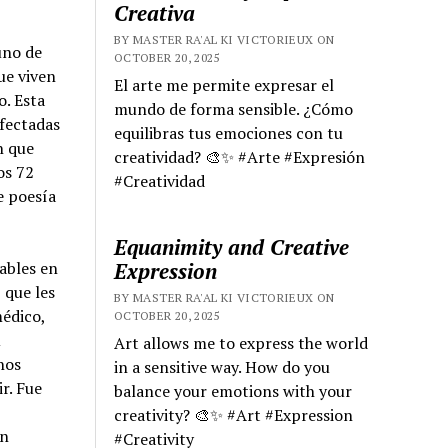
Creativa
BY MASTER RA'AL KI VICTORIEUX ON
uno de
OCTOBER 20, 2025
ue viven
El arte me permite expresar el
o. Esta
mundo de forma sensible. ¿Cómo
afectadas
equilibras tus emociones con tu
n que
creatividad? 🎨✨ #Arte #Expresión
os 72
#Creatividad
e poesía
Equanimity and Creative
Expression
ables en
 que les
BY MASTER RA'AL KI VICTORIEUX ON
médico,
OCTOBER 20, 2025
u
Art allows me to express the world
hos
in a sensitive way. How do you
r. Fue
balance your emotions with your
creativity? 🎨✨ #Art #Expression
en
#Creativity