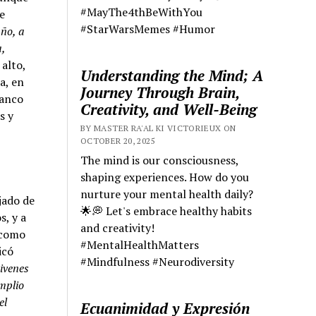
#MayThe4thBeWithYou
e
#StarWarsMemes #Humor
ño, a
,
alto,
Understanding the Mind; A
a, en
Journey Through Brain,
lanco
Creativity, and Well-Being
s y
BY MASTER RA'AL KI VICTORIEUX ON
OCTOBER 20, 2025
The mind is our consciousness,
shaping experiences. How do you
nurture your mental health daily?
jado de
🌟💭 Let's embrace healthy habits
s, y a
and creativity!
 como
#MentalHealthMatters
icó
#Mindfulness #Neurodiversity
ivenes
mplio
el
Ecuanimidad y Expresión