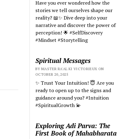
Have you ever wondered how the
stories we tell ourselves shape our
reality? 📖✨ Dive deep into your
narrative and discover the power of
perception! 🌟 #SelfDiscovery
#Mindset #Storytelling
Spiritual Messages
BY MASTER RA'AL KI VICTORIEUX ON
OCTOBER 20, 2025
✨ Trust Your Intuition! 😇 Are you
ready to open up to the signs and
guidance around you? #Intuition
#SpiritualGrowth 💫
Exploring Adi Parva: The
First Book of Mahabharata