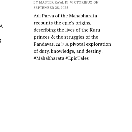
BY MASTER RA'AL KI VICTORIEUX ON
SEPTEMBER 28, 2025
Adi Parva of the Mahabharata
recounts the epic's origins,
 A
describing the lives of the Kuru
princes & the struggles of the
g
Pandavas. 📖✨ A pivotal exploration
of duty, knowledge, and destiny!
#Mahabharata #EpicTales