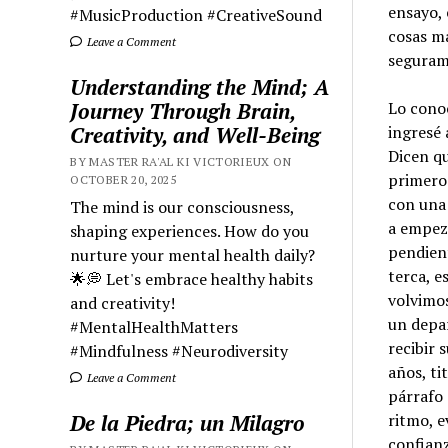
ensayo, 
#MusicProduction #CreativeSound
cosas m
Leave a Comment
seguram
Understanding the Mind; A
Journey Through Brain,
Lo conoc
Creativity, and Well-Being
ingresé 
Dicen qu
BY MASTER RA'AL KI VICTORIEUX ON
primero 
OCTOBER 20, 2025
con una 
The mind is our consciousness,
a empeza
shaping experiences. How do you
pendien
nurture your mental health daily?
terca, e
🌟💭 Let's embrace healthy habits
volvimos
and creativity!
un depa
#MentalHealthMatters
recibir 
#Mindfulness #Neurodiversity
años, ti
Leave a Comment
párrafo 
De la Piedra; un Milagro
ritmo, e
confianz