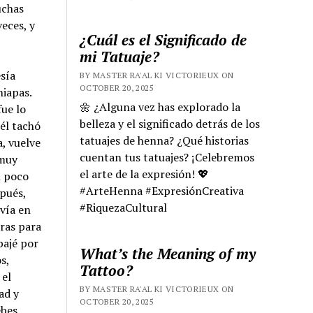
uchas
eces, y
¿Cuál es el Significado de
mi Tatuaje?
sía
BY MASTER RA'AL KI VICTORIEUX ON
OCTOBER 20, 2025
hiapas.
🌼 ¿Alguna vez has explorado la
fue lo
belleza y el significado detrás de los
él tachó
tatuajes de henna? ¿Qué historias
a, vuelve
cuentan tus tatuajes? ¡Celebremos
 muy
el arte de la expresión! 💖
n poco
#ArteHenna #ExpresiónCreativa
pués,
#RiquezaCultural
ivía en
ras para
bajé por
What’s the Meaning of my
s,
Tattoo?
 el
BY MASTER RA'AL KI VICTORIEUX ON
ad y
OCTOBER 20, 2025
ebes