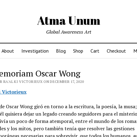
Atma Unum
Global Awareness Art
About
Investigation
Blog
Shop
Cart
Checkout
M
emoriam Oscar Wong
 RA'AL KI VICTORIEUX ON DECEMBER 17, 2020
i Victorieux
de Oscar Wong giró en torno a la escritura, la poesía, la musa;
él quisiera dejar un legado creando seguidores para el misterio
Vivía un poco de forma atemporal, entre el mundo de los rom
es y los mitos, pero también tenía que resolver las gestiones
oráneas necesarias para sobrevivir, que todos los humanos, 