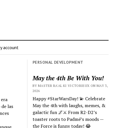
y account
PERSONAL DEVELOPMENT
May the 4th Be With You!
BY MASTER RA'AL KI VICTORIEUX ON MAY 3,
2026
Happy #StarWarsDay! 💫 Celebrate
 era
May the 4th with laughs, memes, &
 de las
galactic fun 🌌⚔️ From R2-D2’s
ances
toaster roots to Padmé’s moods —
the Force is funny today! 😂
aunque