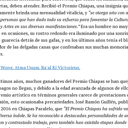
tas, deben atender. Recibió el Premio Chiapas, una insignia qu
mente brinda una mensualidad vitalicia, y
“se otorga año con a
 personas que han dado todo su esfuerzo para fomentar la Cultura
 y Artes en sus diversas manifestaciones.”
Era un hombre no muy 
en ocasiones, su rostro redondo era iluminado por una sonris
e guarecía detrás de sus gafas, y en los últimos años tenía el b
dor de las delgadas canas que confesaban sus muchas memoria
s.
ltimos años, muchos ganadores del Premio Chiapas se han que
pagos no llegan, y debido a la edad avanzada de algunos de ello
remio artístico en términos generales carece de prestaciones
ión, esto ocasionaba precariedades. José Ramón Guillén, publ
 2016 en Chiapas Paralelo, que
“El Premio Chiapas ha sufrido va
iversa índole. Se ha reconocido a destacadas personalidades de a
um y contrastado trabajo, pero también han existido etapas donde 