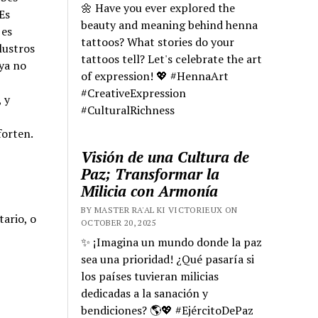
🌼 Have you ever explored the
Es
beauty and meaning behind henna
 es
tattoos? What stories do your
lustros
tattoos tell? Let's celebrate the art
ya no
of expression! 💖 #HennaArt
#CreativeExpression
 y
#CulturalRichness
orten.
Visión de una Cultura de
Paz; Transformar la
Milicia con Armonía
BY MASTER RA'AL KI VICTORIEUX ON
ario, o
OCTOBER 20, 2025
✨ ¡Imagina un mundo donde la paz
sea una prioridad! ¿Qué pasaría si
los países tuvieran milicias
dedicadas a la sanación y
bendiciones? 🌎💖 #EjércitoDePaz