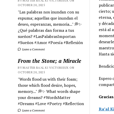
BY MASTER RA'AL KI VICTORIEUX ON
publicar
OCTOBER 20, 2025
cierto; 
"Las palabras nos inundan con su
eterna, 
espuma; aquellas que inundan el
y década
deseo, esperanzas, memoria..." 💭✨
está al 
¿Qué palabras dan forma a tus
momento 
sueños? #LasPalabrasImportan
desearle
#Sueños #Amor #Poesía #Reflexión
maestro
Leave a Comment
Hasta s
From the Stone; a Miracle
Bendici
BY MASTER RA'AL KI VICTORIEUX ON
OCTOBER 20, 2025
Espero q
"Words flood us with their foam;
comparti
those which flood desire, hopes,
memory..." 💭✨ What words shape
Gracias
your dreams? #WordsMatter
#Dreams #Love #Poetry #Reflection
Ra’al K
Leave a Comment