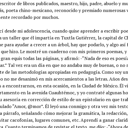
escritor de libros publicados, maestro, hijo, padre, abuelo y m
ás, poeta chino-mexicano, reconocido y premiado numerosas v
ente recordado por muchos.
í desde mi adolescencia, cuando quise aprender a escribir poe
a un taller que él impartía en Tuxtla Gutiérrez, la capital de C
e para ayudar a crecer a un árbol, hay que podarlo, y algo así 
que hizo. Le mostré un cuaderno con mis primeros poemas, y 
gran equis todas las páginas, y afirmó: -“Nada de eso es poesí
r.” Tal vez era un día en que no andaba muy de buenas, o no
te de las metodologías apropiadas en pedagogía. Como soy u
so no me desanimó en mis acercamientos a las letras. Años des
 a encontrarnos, en esta ocasión, en la Ciudad de México. Él v
rtamento en la avenida Cuauhtémoc, y yo contraté algunas ho
su asesoría en corrección de estilo de un epistolario en que tra
tulado “Amor, @mor”. Él leyó una conmigo y otra vez mis texto
a párrafo, señalando cómo mejorar la gramática, la redacción,
vitar cacofonías, lugares comunes, etc. Aprendí a ganar clarid
a. Cuanto terminamos de revistar el texto, me dijo: -“Ahora d