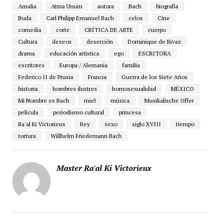
Amalia
Atma Unum
autora
Bach
biografía
Buda
Carl Philipp Emanuel Bach
celos
Cine
comedia
corte
CRÍTICA DE ARTE
cuerpo
Cultura
deseos
deserción
Dominique de Rivaz
drama
educación artística
ego
ESCRITORA
escritores
Europa / Alemania
familia
Federico II de Prusia
Francia
Guerra de los Siete Años
historia
hombres ilustres
homosexualidad
MÉXICO
Mi Nombre es Bach
miel
música
Musikalische Offer
película
periodismo cultural
princesa
Ra'al Ki Victorieux
Rey
sexo
siglo XVIII
tiempo
tortura
Willhelm Friedemann Bach
Master Ra'al Ki Victorieux