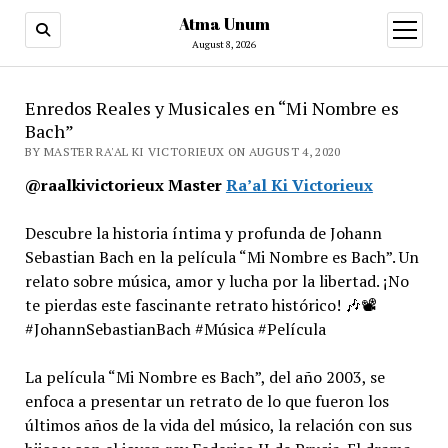
Atma Unum
open
menu
August 8, 2026
Enredos Reales y Musicales en “Mi Nombre es
Bach”
BY MASTER RA'AL KI VICTORIEUX ON AUGUST 4, 2020
@raalkivictorieux Master
Ra’al Ki Victorieux
Descubre la historia íntima y profunda de Johann
Sebastian Bach en la película “Mi Nombre es Bach”. Un
relato sobre música, amor y lucha por la libertad. ¡No
te pierdas este fascinante retrato histórico! 🎶📽️
#JohannSebastianBach #Música #Película
La película “Mi Nombre es Bach”, del año 2003, se
enfoca a presentar un retrato de lo que fueron los
últimos años de la vida del músico, la relación con sus