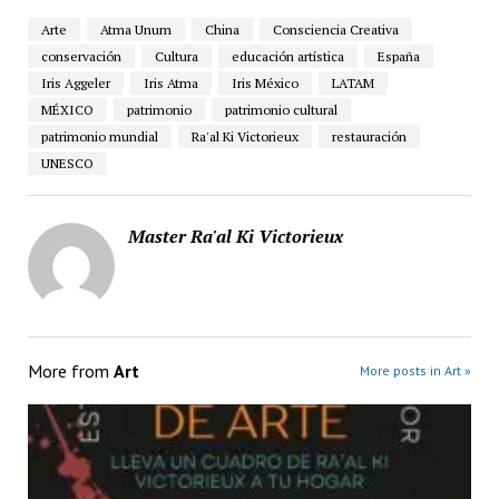
Arte
Atma Unum
China
Consciencia Creativa
conservación
Cultura
educación artística
España
Iris Aggeler
Iris Atma
Iris México
LATAM
MÉXICO
patrimonio
patrimonio cultural
patrimonio mundial
Ra'al Ki Victorieux
restauración
UNESCO
Master Ra'al Ki Victorieux
More from
Art
More posts in Art »