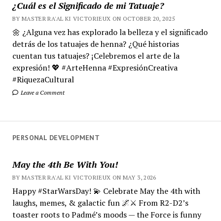
¿Cuál es el Significado de mi Tatuaje?
BY MASTER RA'AL KI VICTORIEUX ON OCTOBER 20, 2025
🌼 ¿Alguna vez has explorado la belleza y el significado
detrás de los tatuajes de henna? ¿Qué historias
cuentan tus tatuajes? ¡Celebremos el arte de la
expresión! 💖 #ArteHenna #ExpresiónCreativa
#RiquezaCultural
Leave a Comment
PERSONAL DEVELOPMENT
May the 4th Be With You!
BY MASTER RA'AL KI VICTORIEUX ON MAY 3, 2026
Happy #StarWarsDay! 💫 Celebrate May the 4th with
laughs, memes, & galactic fun 🌌⚔️ From R2-D2’s
toaster roots to Padmé’s moods — the Force is funny