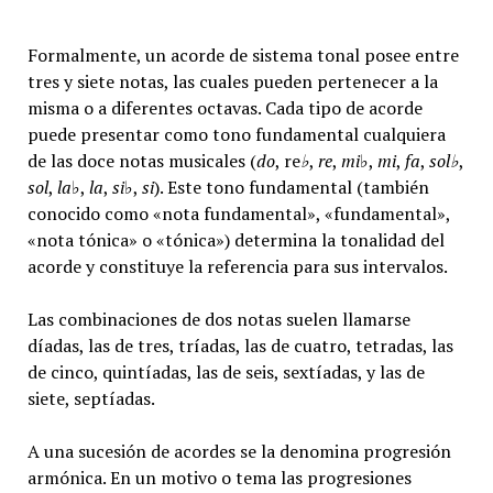
Formalmente, un acorde de sistema tonal posee entre
tres y siete notas, las cuales pueden pertenecer a la
misma o a diferentes octavas. Cada tipo de acorde
puede presentar como tono fundamental cualquiera
de las doce notas musicales (
do
, re
♭
,
re
,
mi
♭,
mi
,
fa
,
sol
♭
,
sol
,
la
♭,
la
,
si
♭,
si
). Este tono fundamental (también
conocido como «nota fundamental», «fundamental»,
«nota tónica» o «tónica») determina la tonalidad del
acorde y constituye la referencia para sus intervalos.
Las combinaciones de dos notas suelen llamarse
díadas, las de tres, tríadas, las de cuatro, tetradas, las
de cinco, quintíadas, las de seis, sextíadas, y las de
siete, septíadas.
A una sucesión de acordes se la denomina progresión
armónica. En un motivo o tema las progresiones