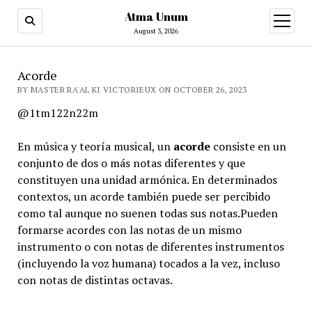
Atma Unum
open
menu
August 3, 2026
Acorde
BY MASTER RA'AL KI VICTORIEUX ON OCTOBER 26, 2023
@1tm122n22m
En música y teoría musical, un
acorde
consiste en un
conjunto de dos​ o más notas diferentes y que
constituyen una unidad armónica.​ En determinados
contextos, un acorde también puede ser percibido
como tal aunque no suenen todas sus notas.Pueden
formarse acordes con las notas de un mismo
instrumento o con notas de diferentes instrumentos
(incluyendo la voz humana) tocados a la vez, incluso
con notas de distintas octavas.