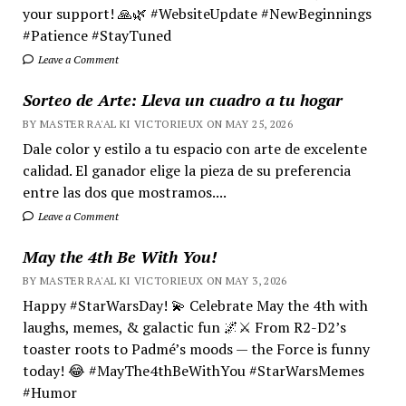
your support! 🙏🌿 #WebsiteUpdate #NewBeginnings
#Patience #StayTuned
Leave a Comment
Sorteo de Arte: Lleva un cuadro a tu hogar
BY MASTER RA'AL KI VICTORIEUX ON MAY 25, 2026
Dale color y estilo a tu espacio con arte de excelente
calidad. El ganador elige la pieza de su preferencia
entre las dos que mostramos....
Leave a Comment
May the 4th Be With You!
BY MASTER RA'AL KI VICTORIEUX ON MAY 3, 2026
Happy #StarWarsDay! 💫 Celebrate May the 4th with
laughs, memes, & galactic fun 🌌⚔️ From R2-D2’s
toaster roots to Padmé’s moods — the Force is funny
today! 😂 #MayThe4thBeWithYou #StarWarsMemes
#Humor