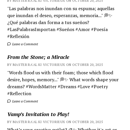
BY MASTER RA'AL KI VICTORIEUX ON OCTOBER 20, 2025
"Las palabras nos inundan con su espuma; aquellas
que inundan el deseo, esperanzas, memoria..." 💭✨
¿Qué palabras dan forma a tus sueños?
#LasPalabrasImportan #Sueños #Amor #Poesía
#Reflexión
Leave a Comment
From the Stone; a Miracle
BY MASTER RA'AL KI VICTORIEUX ON OCTOBER 20, 2025
"Words flood us with their foam; those which flood
desire, hopes, memory..." 💭✨ What words shape your
dreams? #WordsMatter #Dreams #Love #Poetry
#Reflection
Leave a Comment
Vamp’s Invitation to Play!
BY MASTER RA'AL KI VICTORIEUX ON OCTOBER 20, 2025
What’s your creative outlet? 🎨✨ Whether it's art or