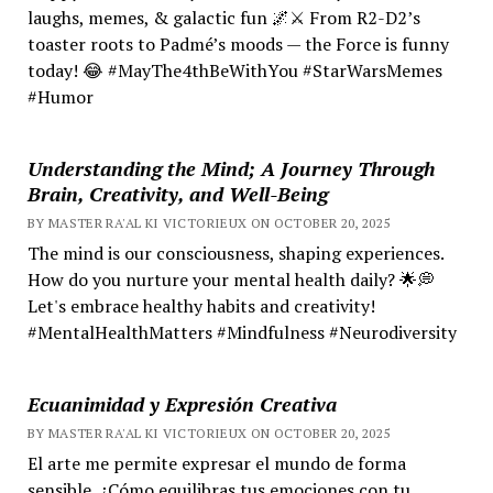
laughs, memes, & galactic fun 🌌⚔️ From R2-D2’s
toaster roots to Padmé’s moods — the Force is funny
today! 😂 #MayThe4thBeWithYou #StarWarsMemes
#Humor
Understanding the Mind; A Journey Through
Brain, Creativity, and Well-Being
BY MASTER RA'AL KI VICTORIEUX ON OCTOBER 20, 2025
The mind is our consciousness, shaping experiences.
How do you nurture your mental health daily? 🌟💭
Let's embrace healthy habits and creativity!
#MentalHealthMatters #Mindfulness #Neurodiversity
Ecuanimidad y Expresión Creativa
BY MASTER RA'AL KI VICTORIEUX ON OCTOBER 20, 2025
El arte me permite expresar el mundo de forma
sensible. ¿Cómo equilibras tus emociones con tu