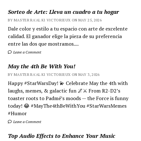
Sorteo de Arte: Lleva un cuadro a tu hogar
BY MASTER RA'AL KI VICTORIEUX ON MAY 25, 2026
Dale color y estilo a tu espacio con arte de excelente
calidad. El ganador elige la pieza de su preferencia
entre las dos que mostramos....
Leave a Comment
May the 4th Be With You!
BY MASTER RA'AL KI VICTORIEUX ON MAY 3, 2026
Happy #StarWarsDay! 💫 Celebrate May the 4th with
laughs, memes, & galactic fun 🌌⚔️ From R2-D2’s
toaster roots to Padmé’s moods — the Force is funny
today! 😂 #MayThe4thBeWithYou #StarWarsMemes
#Humor
Leave a Comment
Top Audio Effects to Enhance Your Music