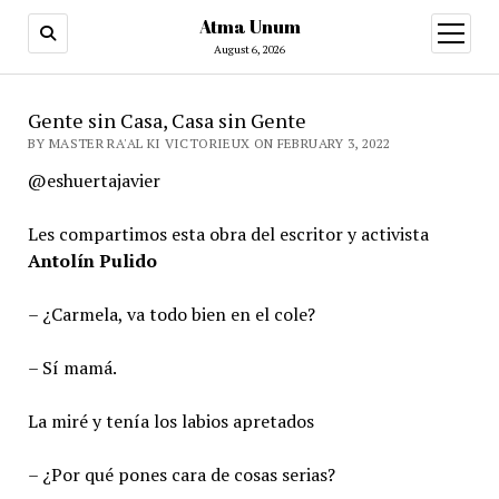
Atma Unum
open
menu
August 6, 2026
Gente sin Casa, Casa sin Gente
BY MASTER RA'AL KI VICTORIEUX ON FEBRUARY 3, 2022
@eshuertajavier
Les compartimos esta obra del escritor y activista
Antolín Pulido
– ¿Carmela, va todo bien en el cole?
– Sí mamá.
La miré y tenía los labios apretados
– ¿Por qué pones cara de cosas serias?