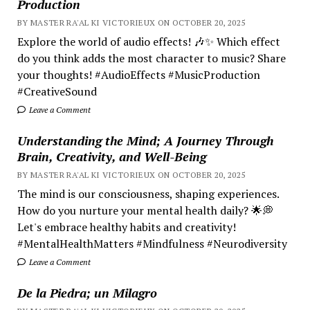
Production
BY MASTER RA'AL KI VICTORIEUX ON OCTOBER 20, 2025
Explore the world of audio effects! 🎶✨ Which effect
do you think adds the most character to music? Share
your thoughts! #AudioEffects #MusicProduction
#CreativeSound
Leave a Comment
Understanding the Mind; A Journey Through
Brain, Creativity, and Well-Being
BY MASTER RA'AL KI VICTORIEUX ON OCTOBER 20, 2025
The mind is our consciousness, shaping experiences.
How do you nurture your mental health daily? 🌟💭
Let's embrace healthy habits and creativity!
#MentalHealthMatters #Mindfulness #Neurodiversity
Leave a Comment
De la Piedra; un Milagro