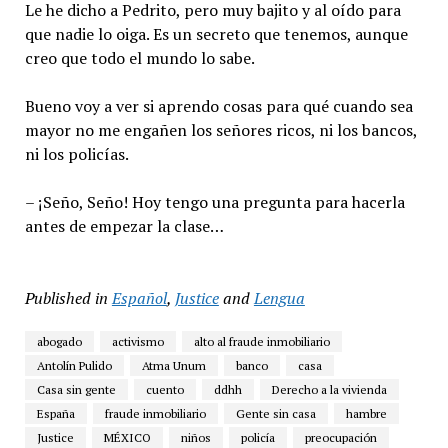
Le he dicho a Pedrito, pero muy bajito y al oído para
que nadie lo oiga. Es un secreto que tenemos, aunque
creo que todo el mundo lo sabe.
Bueno voy a ver si aprendo cosas para qué cuando sea
mayor no me engañen los señores ricos, ni los bancos,
ni los policías.
– ¡Seño, Seño! Hoy tengo una pregunta para hacerla
antes de empezar la clase…
Published in
Español
,
Justice
and
Lengua
abogado
activismo
alto al fraude inmobiliario
Antolín Pulido
Atma Unum
banco
casa
Casa sin gente
cuento
ddhh
Derecho a la vivienda
España
fraude inmobiliario
Gente sin casa
hambre
Justice
MÉXICO
niños
policía
preocupación