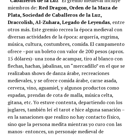
“
Caballeros de la Luz
” El gremio medieval incluye
miembros de:
Red Dragon, Orden de la Maza de
Plata, Sociedad de Caballeros de la Luz,
Draccolish, Al-Zuhara, Legado de Leyendas
, entre
otros más. Este gremio recrea la época medieval con
diversas actividades de la época: arquería, esgrima,
música, cultura, costumbres, comida. El campamento
ofrece –por un boleto con valor de 200 pesos (aprox.
15 dólares)- una zona de acampar, tiro al blanco con
flechas, hachas, jabalinas, un “mercadillo” en el que se
realizaban shows de danza árabe, recreaciones
medievales, y se ofrece comida árabe, carne asada,
cerveza, vino, aguamiel, y algunos productos como
espadas, prendas de cota de malla, música celta,
gitana, etc. Yo estuve contenta, departiendo con los
juglares, también leí el tarot e hice alguna sanación –
en la sanaciones que realizo no hay contacto físico,
sino que la persona medita mientras yo curo con las
manos- entonces, un personaje medieval de