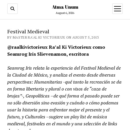
Atma Unum
open
menu
August 6, 2026
Festival Medieval
BY MASTER RA'AL KI VICTORIEUX ON AUGUST 5, 2013
@raalkivictorieux Ra’al Ki Victorieux como
Seamrog Iris Slievenamon, escritora
Seamrog Iris relata la experiencia del Festival Medieval de
la Ciudad de México, y analiza el evento desde diversas
perspectivas: Humanitarias -qué tanto la recreación se da
en forma libertaria y plural o con visos de “caza de
brujas”-, Geopolíticas –de qué forma el pasado puede ser
no sólo diversión sino evasión y cuándo o cómo podemos
usar la historia para enfrentar mejor el presente y el
futuro, y Culturales –sugiere un play list de música
medieval, festivales en el mundo y una selección de links