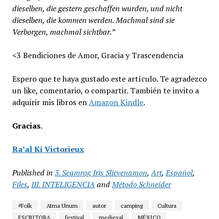
dieselben, die gestern geschaffen wurden, und nicht
dieselben, die kommen werden. Machmal sind sie
Verborgen, machmal sichtbar.”
<3 Bendiciones de Amor, Gracia y Trascendencia
Espero que te haya gustado este artículo. Te agradezco
un like, comentario, o compartir. También te invito a
adquirir mis libros en
Amazon Kindle
.
Gracias
.
Ra’al Ki Victorieux
Published in
3. Seamrog Iris Slievenamon
,
Art
,
Español
,
Files
,
III. INTELIGENCIA
and
Método Schneider
#Folk
Atma Unum
autor
camping
Cultura
ESCRITORA
festival
medieval
MÉXICO